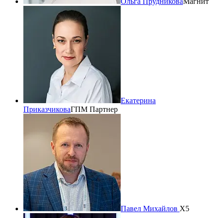
Ольга Прудникова
Магнит
Екатерина
Приказчикова
ГПМ Партнер
Павел Михайлов
X5