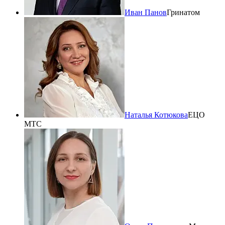
Иван Панов
Гринатом
Наталья Котюкова
ЕЦО
МТС