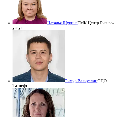
Наталья Щукина
ТМК Центр Бизнес-
услуг
Тимур Валиуллин
ОЦО
Татнефть