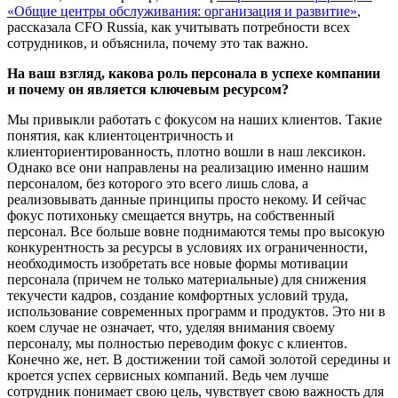
«Общие центры обслуживания: организация и развитие»
,
рассказала CFO Russia, как учитывать потребности всех
сотрудников, и объяснила, почему это так важно.
На ваш взгляд, какова роль персонала в успехе компании
и почему он является ключевым ресурсом?
Мы привыкли работать с фокусом на наших клиентов. Такие
понятия, как клиентоцентричность и
клиенториентированность, плотно вошли в наш лексикон.
Однако все они направлены на реализацию именно нашим
персоналом, без которого это всего лишь слова, а
реализовывать данные принципы просто некому. И сейчас
фокус потихоньку смещается внутрь, на собственный
персонал. Все больше вовне поднимаются темы про высокую
конкурентность за ресурсы в условиях их ограниченности,
необходимость изобретать все новые формы мотивации
персонала (причем не только материальные) для снижения
текучести кадров, создание комфортных условий труда,
использование современных программ и продуктов. Это ни в
коем случае не означает, что, уделяя внимания своему
персоналу, мы полностью переводим фокус с клиентов.
Конечно же, нет. В достижении той самой золотой середины и
кроется успех сервисных компаний. Ведь чем лучше
сотрудник понимает свою цель, чувствует свою важность для