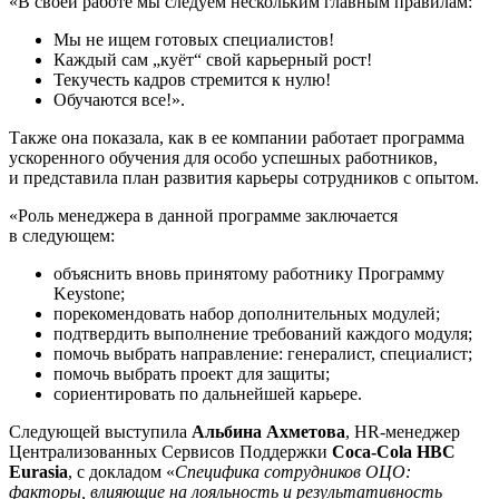
«В своей работе мы следуем нескольким главным правилам:
Мы не ищем готовых специалистов!
Каждый сам „куёт“ свой карьерный рост!
Текучесть кадров стремится к нулю!
Обучаются все!».
Также она показала, как в ее компании работает программа
ускоренного обучения для особо успешных работников,
и представила план развития карьеры сотрудников с опытом.
«Роль менеджера в данной программе заключается
в следующем:
объяснить вновь принятому работнику Программу
Keystone;
порекомендовать набор дополнительных модулей;
подтвердить выполнение требований каждого модуля;
помочь выбрать направление: генералист, специалист;
помочь выбрать проект для защиты;
сориентировать по дальнейшей карьере.
Следующей выступила
Альбина Ахметова
,
HR-менеджер
Централизованных Сервисов Поддержки
Coca-Cola
HBC
Eurasia
, с докладом «
Специфика сотрудников ОЦО:
факторы, влияющие на лояльность и результативность