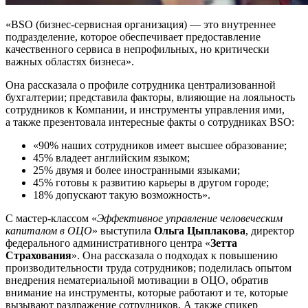
«BSO (
бизнес-сервисная
организация) — это внутреннее
подразделение, которое обеспечивает предоставление
качественного сервиса в непрофильных, но критически
важных областях бизнеса».
Она рассказала о профиле сотрудника централизованной
бухгалтерии; представила факторы, влияющие на лояльность
сотрудников к Компании, и инструменты управления ими,
а также презентовала интересные факты о сотрудниках BSO:
«90% наших сотрудников имеет высшее образование;
45% владеет английским языком;
25% двумя и более иностранными языками;
45% готовы к развитию карьеры в другом городе;
18% допускают такую возможность».
С
мастер-классом
«
Эффективное управление человеческим
капиталом в ОЦО
» выступила
Ольга Цыплакова
, директор
федерального административного центра «
Зетта
Страхования
». Она рассказала о подходах к повышению
производительности труда сотрудников; поделилась опытом
внедрения нематериальной мотивации в ОЦО, обратив
внимание на инструменты, которые работают и те, которые
вызывают раздражение сотрудников. А также спикер