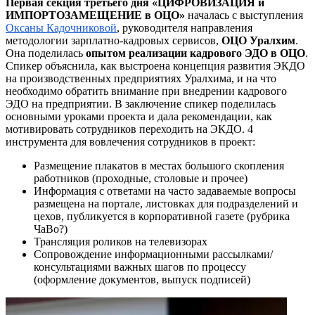
Первая секция
третьего дня
«ЦИФРОВИЗАЦИЯ и
ИМПОРТОЗАМЕЩЕНИЕ в ОЦО»
началась с выступления
Оксаны Кадочниковой
, руководителя направления
методологии зарплатно-кадровых сервисов,
ОЦО
Уралхим
.
Она поделилась
опытом
реализации
кадрового ЭДО в ОЦО
.
Спикер объяснила, как выстроена концепция развития ЭКДО
на производственных предприятиях Уралхима, и на что
необходимо обратить внимание при внедрении кадрового
ЭДО на предприятии. В заключение спикер поделилась
основными уроками проекта и дала рекомендации, как
мотивировать сотрудников переходить на ЭКДО. 4
инструмента для вовлечения сотрудников в проект:
Размещение плакатов в местах большого скопления
работников (проходные, столовые и прочее)
Информация с ответами на часто задаваемые вопросы
размещена на портале, листовках для подразделений и
цехов, публикуется в корпоративной газете (рубрика
ЧаВо?)
Трансляция роликов на телевизорах
Сопровождение информационными рассылками/
консультациями важных шагов по процессу
(оформление документов, выпуск подписей)