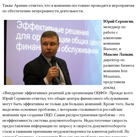
Также Аринин отметил, что в компании постоянно проводятся мероприятия
по обеспечению непрерывности деятельности.
Юрий Сермягин
,
менеджер по
работе с
клиентами
компании
Basware, и
Максим Лапкин
,
директор по
развитию бизнеса
компании Iron
Mountain,
представили
доклад
«Внедрение эффективных решений для организации ОЦФО». Прежде всего
Юрий Сермягин отметил, что общие центры финансового обслуживания
могут быть эффективны не только для больших компаний. Кроме того, были
выделены основные проблемы, с которыми сталкиваются российские
компании при создании ОЦО. Самая распространенная проблема – это
неэффективность системы документооборота. Недостаточные скорость
предоставления информации по запросу и скорость документооборота
стали и главными причинами неудовлетворенности клиентов работой. По
словам Сермягина, с решениями Basware эти проблемы вполне решаемы,