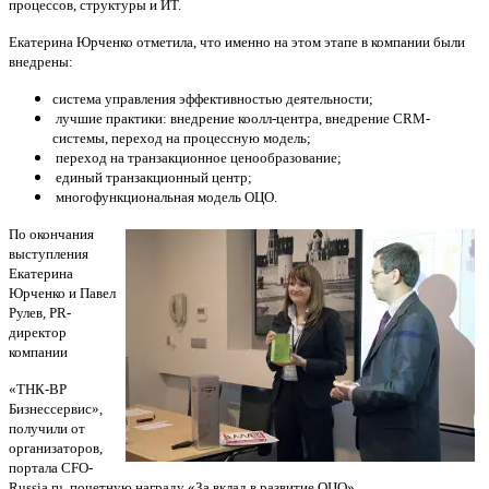
процессов, структуры и ИТ.
Екатерина Юрченко отметила, что именно на этом этапе в компании были
внедрены:
система управления эффективностью деятельности;
лучшие практики: внедрение коолл-центра, внедрение CRM-
системы, переход на процессную модель;
переход на транзакционное ценообразование;
единый транзакционный центр;
многофункциональная модель ОЦО.
По окончания
выступления
Екатерина
Юрченко и Павел
Рулев, PR-
директор
компании
«ТНК-ВР
Бизнессервис»,
получили от
организаторов,
портала CFO-
Russia.ru, почетную награду «За вклад в развитие ОЦО».