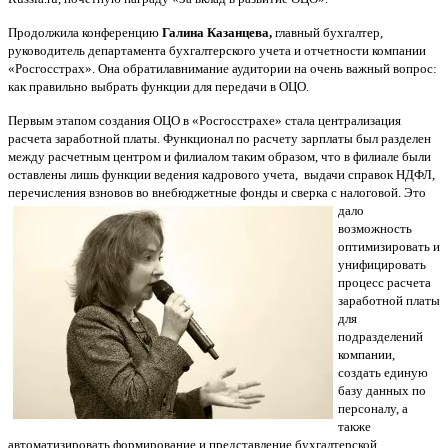
Продолжила конференцию
Галина Казанцева,
главный бухгалтер,
руководитель департамента бухгалтерского учета и отчетности компании
«Росгосстрах». Она обратилавнимание аудитории на очень важный вопрос:
как правильно выбрать функции для передачи в ОЦО.
Первым этапом создания ОЦО в «Росгосстрахе» стала централизация
расчета заработной платы. Функционал по расчету зарплаты был разделен
между расчетным центром и филиалом таким образом, что в филиале были
оставлены лишь функции ведения кадрового учета, выдачи справок НДФЛ,
перечисления взновов во внебюджетные фонды и сверка с налоговой.
Это
дало
возможность
оптимизировать и
унифицировать
процесс расчета
заработной платы
для
подразделений
компании,
создать единую
базу данных по
персоналу, а
также
автоматизировать формирование и представление бухгалтерской,