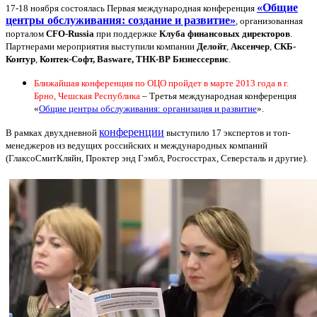
«Общие
17-18 ноября состоялась Первая международная конференция
центры обслуживания: создание и развитие»
, организованная
порталом
CFO-Russia
при поддержке
Клуба финансовых директоров
.
Партнерами мероприятия выступили компании
Делойт
,
Аксенчер
,
СКБ-
Контур
,
Контек-Софт,
Basware
, ТНК-ВР Бизнессервис
.
Ближайшая конференция по ОЦО пройдет в марте 2013 года в г.
Брно, Чешская Республика
– Третья международная конференция
«
Общие центры обслуживания: организация и развитие
».
конференции
В рамках двухдневной
выступило 17 экспертов и топ-
менеджеров из ведущих российских и международных компаний
(ГлаксоСмитКляйн, Проктер энд Гэмбл, Росгосстрах, Северсталь и другие).