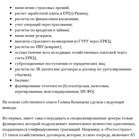
начисление страховых премий;
расчет заработной платы в ЕРЦ (г.Рязань);
расчеты по финансовым вложениям;
учет операций перестрахования;
расчеты по кредитам и займам;
начисление резервов;
выплаты страхового возмещения из ГУРУ через ЕРКЦ;
расчеты по ПВУ (клиринг);
осуществление всех исходящих хозяйственных платежей через
счета ЕРКЦ;
суброгационные поступления от юридических лиц;
расчеты по ЗК (агентские договоры и договор по урегулированию
убытков);
биллинг;
формирование отчетности (бухгалтерская, налоговая,
агрегированная, консолидированная, МСФО).
На основе собственного опыта Галина Казанцева сделала следующие
выводы.
Во-первых, имеет смысл передавать в специализированные центры только
функционал, который подразумевает значительное количество однотипных,
поддающихся унифицированию транзакций. Например, в «Росгосстрахе»
15 типов хозяйственных договоров, которые, в свою очередь, включают 85