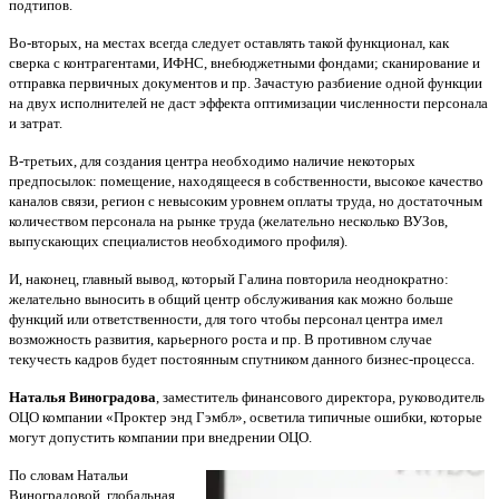
подтипов.
Во-вторых, на местах всегда следует оставлять такой функционал, как
сверка с контрагентами, ИФНС, внебюджетными фондами; сканирование и
отправка первичных документов и пр. Зачастую разбиение одной функции
на двух исполнителей не даст эффекта оптимизации численности персонала
и затрат.
В-третьих, для создания центра необходимо наличие некоторых
предпосылок: помещение, находящееся в собственности, высокое качество
каналов связи, регион с невысоким уровнем оплаты труда, но достаточным
количеством персонала на рынке труда (желательно несколько ВУЗов,
выпускающих специалистов необходимого профиля).
И, наконец, главный вывод, который Галина повторила неоднократно:
желательно выносить в общий центр обслуживания как можно больше
функций или ответственности, для того чтобы персонал центра имел
возможность развития, карьерного роста и пр. В противном случае
текучесть кадров будет постоянным спутником данного бизнес-процесса.
Наталья Виноградова
, заместитель финансового директора, руководитель
ОЦО компании «Проктер энд Гэмбл», осветила типичные ошибки, которые
могут допустить компании при внедрении ОЦО.
По словам Натальи
Виноградовой, глобальная