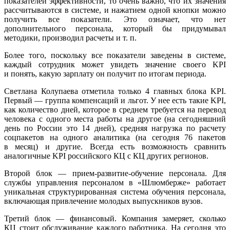
показателей эффективности, то очень важно, что их значения
рассчитываются в системе, и нажатием одной кнопки можно
получить все показатели. Это означает, что нет
дополнительного персонала, который бы придумывал
методики, производил расчеты
и т. п.
Более того, поскольку все показатели заведены в системе,
каждый сотрудник может увидеть значение своего KPI
и понять, какую зарплату он получит по итогам периода.
Светлана Колупаева отметила только 4 главных блока KPI.
Первый — группа компенсаций и льгот. У нее есть такие KPI,
как количество дней, которое в среднем требуется на перевод
человека с одного места работы на другое (на сегодняшний
день по России это 14 дней), средняя нагрузка по расчету
соцпакетов на одного аналитика (на сегодня 76 пакетов
в месяц) и другие. Всегда есть возможность сравнить
аналогичные KPI российского КЦ с КЦ других регионов.
Второй блок —
прием-развитие-обучение
персонала. Для
службы управления персоналом в «Шлюмберже» работает
уникальная структурированная система обучения персонала,
включающая привлечение молодых выпускников вузов.
Третий блок — финансовый. Компания замеряет, сколько
КЦ стоит обслуживание каждого работника. На сегодня это