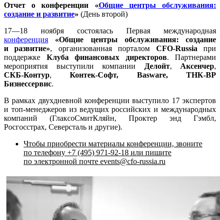
Отчет о конференции «
Общие центры обслуживания:
создание и развитие
»
(День второй)
17—18 ноября
состоялась Первая международная
конференция
«Общие центры обслуживания: создание
и развитие»
, организованная порталом
CFO-Russia
при
поддержке
Клуба финансовых директоров
. Партнерами
мероприятия выступили компании
Делойт
,
Аксенчер
,
СКБ-Контур
,
Контек-Софт
,
Basware
,
ТНК-ВР
Бизнессервис
.
В рамках двухдневной конференции выступило 17 экспертов
и
топ-менеджеров
из ведущих российских и международных
компаний (ГлаксоСмитКляйн, Проктер энд Гэмбл,
Росгосстрах, Северсталь и другие).
Чтобы приобрести материалы конференции, звоните
по телефону
+7 (495) 971-92-18
или пишите
по электронной почте events@
cfo-russia
.ru