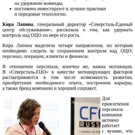
на удержание команды;
постоянно инвестируют в лучшие практики
и передовые технологии.
Кира Лапина
, генеральный директор
«Северсталь-Единый
центр обслуживания», рассказала о том, как удержать
контроль над ОЦО по мере его роста.
Кира Лапина выделила четыре направления, по которым
необходимо следить за сохранением контроля над ОЦО:
персонал, операции, клиенты и финансы.
В отношении персонала, конечно же, важна мотивация.
В «
Северсталь-ЕЦО»
в качестве мотивирующих факторов
рассматриваются в том числе возможность развития,
приобретения необходимого опыта, построения карьеры,
а также бренд компании и хороший соцпакет.
Для
привлечения
персонала
компания
активно
работает
с вузами, что