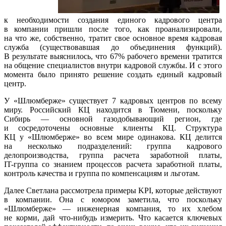
к необходимости создания единого кадрового центра
в компании пришли после того, как проанализировали,
на что же, собственно, тратит свое основное время кадровая
служба (существовавшая до объединения функций).
В результате выяснилось, что 67% рабочего времени тратится
на общение специалистов внутри кадровой службы. И с этого
момента было принято решение создать единый кадровый
центр.
У «Шлюмберже» существует 7 кадровых центров по всему
миру. Российский КЦ находится в Тюмени, поскольку
Сибирь — основной газодобывающий регион, где
и сосредоточены основные клиенты КЦ. Структура
КЦ у «Шлюмберже» во всем мире одинакова. КЦ делится
на несколько подразделений: группа кадрового
делопроизводства, группа расчета заработной платы,
IT-группа
со знанием процессов расчета заработной платы,
контроль качества и группа по компенсациям и льготам.
Далее Светлана рассмотрела примеры KPI, которые действуют
в компании. Она с юмором заметила, что поскольку
«Шлюмберже» — инженерная компания, то их хлебом
не корми, дай
что-нибудь
измерить. Что касается ключевых