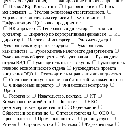
центры обслуживания)
Планирование и прогнозирование
Право / Юр. Консалтинг
Правовые риски
Риск-
менеджмент
Уголовно-правовая ответственность
Управление клиентским сервисом
Факторинг
Цифровизация / Цифровое предприятие
HR-директор
Генеральный директор
Главный
бухгалтер
Директор по корпоративным финансам
ИТ-
директор
Налоговый менеджер
Риск-менеджер
Руководитель внутреннего аудита
Руководитель
казначейства
Руководитель налогового департамента
Руководитель общего центра обслуживания
Руководитель
отдела ВЭД
Руководитель отдела закупок
Руководитель
планово-экономического отдела
Руководитель проекта
внедрения ЭДО
Руководитель управления ликвидностью
Специалист по управлению дебиторской задолженностью
Финансовый директор
Финансовый контролер
Юрист
Госорганы
Издательство, реклама
ИТ
Коммунальное хозяйство
Логистика
НКО
(некоммерческие организации)
Образование
Общественное питание
Оптовая торговля
ОЦО
Производство
Промышленность
Прочие услуги
Ритейл
Строительство
Телеком
Фармацевтика