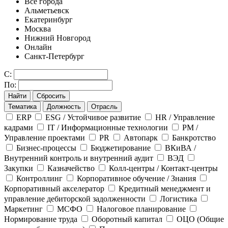
Все города
Альметьевск
Екатеринбург
Москва
Нижний Новгород
Онлайн
Санкт-Петербург
С:
По:
Найти
Сбросить
Тематика
Должность
Отрасль
ERP
ESG / Устойчивое развитие
HR / Управление
кадрами
IT / Информационные технологии
PM /
Управление проектами
PR
Автопарк
Банкротство
Бизнес-процессы
Бюджетирование
ВКиВА /
Внутренний контроль и внутренний аудит
ВЭД
Закупки
Казначейство
Колл-центры / Контакт-центры
Контроллинг
Корпоративное обучение / Знания
Корпоративный акселератор
Кредитный менеджмент и
управление дебиторской задолженности
Логистика
Маркетинг
МСФО
Налоговое планирование
Нормирование труда
Оборотный капитал
ОЦО (Общие