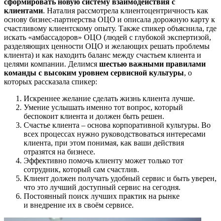
сформировать новую систему взаимодействия с
клиентами
. Наталия рассмотрела клиентоцентричность как
основу бизнес-партнерства ОЦО и описала дорожную карту к
счастливому клиентскому опыту. Также спикер объяснила, где
искать «амбассадоров» ОЦО (людей с глубокой экспертизой,
разделяющих ценности ОЦО и желающих решать проблемы
клиента) и как находить баланс между счастьем клиента и
целями компании. Делимся
шестью важными правилами
команды с высоким уровнем сервисной культуры
, о
которых рассказала спикер:
Искреннее желание сделать жизнь клиента лучше.
Умение услышать именно тот вопрос, который
беспокоит клиента и должен быть решен.
Счастье клиента – основа корпоративной культуры. Во
всех процессах нужно руководствоваться интересами
клиента, при этом понимая, как ваши действия
отразятся на бизнесе.
Эффективно помочь клиенту может только тот
сотрудник, который сам счастлив.
Клиент должен получать удобный сервис и быть уверен,
что это лучший доступный сервис на сегодня.
Постоянный поиск лучших практик на рынке
и внедрение их в своём сервисе.