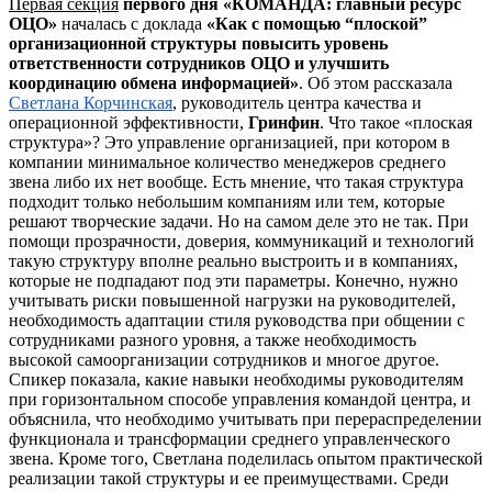
Первая секция
первого дня
«КОМАНДА: главный ресурс
ОЦО»
началась с доклада
«Как с помощью “плоской”
организационной структуры повысить уровень
ответственности сотрудников ОЦО и улучшить
координацию обмена информацией»
. Об этом рассказала
Светлана
Корчинская
, руководитель центра качества и
операционной эффективности,
Гринфин
. Что такое «плоская
структура»? Это управление организацией, при котором в
компании минимальное количество менеджеров среднего
звена либо их нет вообще. Есть мнение, что такая структура
подходит только небольшим компаниям или тем, которые
решают творческие задачи. Но на самом деле это не так. При
помощи прозрачности, доверия, коммуникаций и технологий
такую структуру вполне реально выстроить и в компаниях,
которые не подпадают под эти параметры. Конечно, нужно
учитывать риски повышенной нагрузки на руководителей,
необходимость адаптации стиля руководства при общении с
сотрудниками разного уровня, а также необходимость
высокой самоорганизации сотрудников и многое другое.
Спикер показала, какие навыки необходимы руководителям
при горизонтальном способе управления командой центра, и
объяснила, что необходимо учитывать при перераспределении
функционала и трансформации среднего управленческого
звена. Кроме того, Светлана поделилась опытом практической
реализации такой структуры и ее преимуществами. Среди