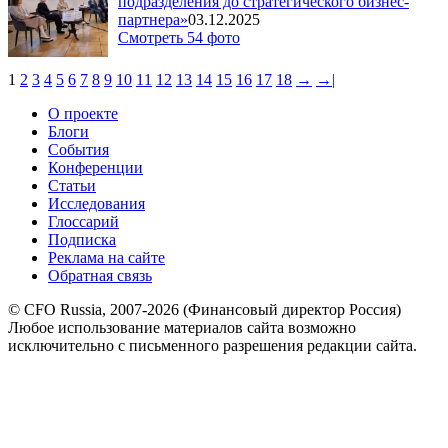
подразделения до стратегического бизнес-
партнера»
03.12.2025
Смотреть 54 фото
1
2
3
4
5
6
7
8
9
10
11
12
13
14
15
16
17
18
→
→|
О проекте
Блоги
События
Конференции
Статьи
Исследования
Глоссарий
Подписка
Реклама на сайте
Обратная связь
© CFO Russia, 2007-2026 (Финансовый директор Россия)
Любое использование материалов сайта возможно
исключительно с письменного разрешения редакции сайта.