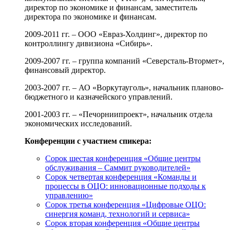
директор по экономике и финансам, заместитель
директора по экономике и финансам.
2009-2011 гг. – ООО «Евраз-Холдинг», директор по
контроллингу дивизиона «Сибирь».
2009-2007 гг. – группа компаний «Северсталь-Втормет»,
финансовый директор.
2003-2007 гг. – АО «Воркутауголь», начальник планово-
бюджетного и казначейского управлений.
2001-2003 гг. – «Печорниипроект», начальник отдела
экономических исследований.
Конференции с участием спикера:
Сорок шестая конференция «Общие центры
обслуживания – Саммит руководителей»
Сорок четвертая конференция «Команды и
процессы в ОЦО: инновационные подходы к
управлению»
Сорок третья конференция «Цифровые ОЦО:
синергия команд, технологий и сервиса»
Сорок вторая конференция «Общие центры