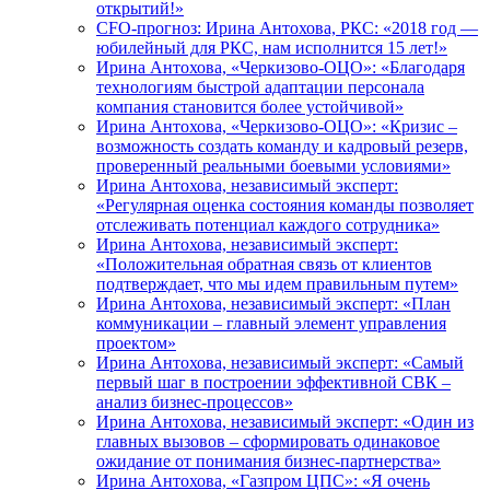
открытий!»
CFO-прогноз: Ирина Антохова, РКС: «2018 год —
юбилейный для РКС, нам исполнится 15 лет!»
Ирина Антохова, «Черкизово-ОЦО»: «Благодаря
технологиям быстрой адаптации персонала
компания становится более устойчивой»
Ирина Антохова, «Черкизово-ОЦО»: «Кризис –
возможность создать команду и кадровый резерв,
проверенный реальными боевыми условиями»
Ирина Антохова, независимый эксперт:
«Регулярная оценка состояния команды позволяет
отслеживать потенциал каждого сотрудника»
Ирина Антохова, независимый эксперт:
«Положительная обратная связь от клиентов
подтверждает, что мы идем правильным путем»
Ирина Антохова, независимый эксперт: «План
коммуникации – главный элемент управления
проектом»
Ирина Антохова, независимый эксперт: «Самый
первый шаг в построении эффективной СВК –
анализ бизнес-процессов»
Ирина Антохова, независимый эксперт: «Один из
главных вызовов – сформировать одинаковое
ожидание от понимания бизнес-партнерства»
Ирина Антохова, «Газпром ЦПС»: «Я очень