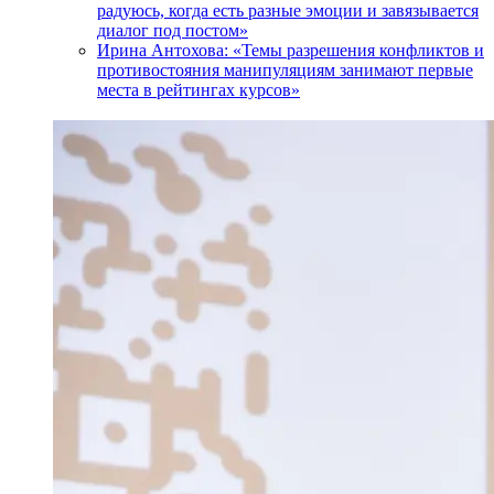
радуюсь, когда есть разные эмоции и завязывается
диалог под постом»
Ирина Антохова: «Темы разрешения конфликтов и
противостояния манипуляциям занимают первые
места в рейтингах курсов»