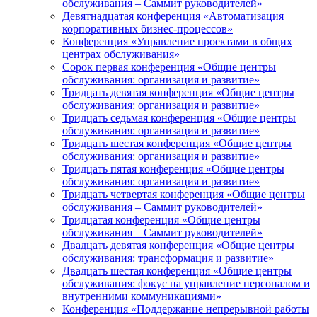
обслуживания – Саммит руководителей»
Девятнадцатая конференция «Автоматизация
корпоративных бизнес-процессов»
Конференция «Управление проектами в общих
центрах обслуживания»
Сорок первая конференция «Общие центры
обслуживания: организация и развитие»
Тридцать девятая конференция «Общие центры
обслуживания: организация и развитие»
Тридцать седьмая конференция «Общие центры
обслуживания: организация и развитие»
Тридцать шестая конференция «Общие центры
обслуживания: организация и развитие»
Тридцать пятая конференция «Общие центры
обслуживания: организация и развитие»
Тридцать четвертая конференция «Общие центры
обслуживания – Саммит руководителей»
Тридцатая конференция «Общие центры
обслуживания – Саммит руководителей»
Двадцать девятая конференция «Общие центры
обслуживания: трансформация и развитие»
Двадцать шестая конференция «Общие центры
обслуживания: фокус на управление персоналом и
внутренними коммуникациями»
Конференция «Поддержание непрерывной работы