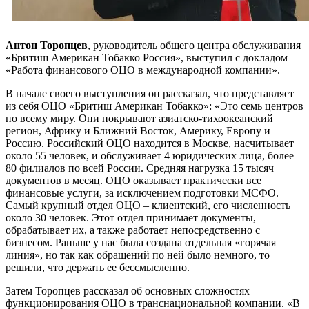
Антон Торопцев
, руководитель общего центра обслуживания
«Бритиш Американ Тобакко Россия», выступил с докладом
«Работа финансового ОЦО в международной компании».
В начале своего выступления он рассказал, что представляет
из себя ОЦО «Бритиш Американ Тобакко»: «Это семь центров
по всему миру. Они покрывают азиатско-тихоокеанский
регион, Африку и Ближний Восток, Америку, Европу и
Россию. Российский ОЦО находится в Москве, насчитывает
около 55 человек, и обслуживает 4 юридических лица, более
80 филиалов по всей России. Средняя нагрузка 15 тысяч
документов в месяц. ОЦО оказывает практически все
финансовые услуги, за исключением подготовки МСФО.
Самый крупный отдел ОЦО – клиентский, его численность
около 30 человек. Этот отдел принимает документы,
обрабатывает их, а также работает непосредственно с
бизнесом. Раньше у нас была создана отдельная «горячая
линия», но так как обращений по ней было немного, то
решили, что держать ее бессмысленно.
Затем Торопцев рассказал об основных сложностях
функционирования ОЦО в транснациональной компании. «В