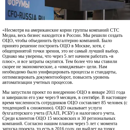
«Несмотря на американские корни группы компаний СТС
Медиа, весь бизнес находится в России. Мы решили создать
ОЦО, чтобы объединить бухгалтерию компаний. Было
принято решение построить ОЦО в Москве, хотя, с
общепринятой точки зрения, это не самый лучший выбор.
Однако мы уверены, что через 5 лет начнем работать «в
плюс», и все затраты окупятся. Тем более что мы ставили
скорее не экономические, а «имиджевые» цели. Нам
необходимо было унифицировать процессы и стандарты,
оптимизировать документооборот, повысить уровень
автоматизации учетных процессов.
Мы запустили проект по внедрению ОЦО в январе 2011 года
и завершили его уже через 9 месяцев, в сентябре. В настоящее
время численность сотрудников ОЦО составляет 85 человек (с
тенденцией к снижению). ОЦО оказывает услуги
бухгалтерского учета (ГААП, РСБУ) и налогового учета.
Среди клиентов ОЦО 15 московских и 30 региональных
компаний. Согласно нашим планам через 5 лет с момента
запуска проекта, то есть в 2016 году, он выйдет на точку