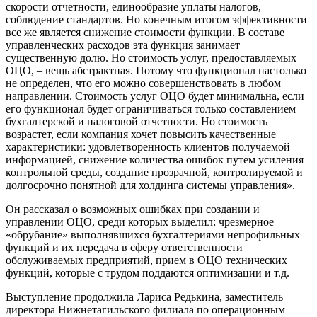
скорости отчетности, единообразие уплаты налогов,
соблюдение стандартов. Но конечным итогом эффективности
все же является снижение стоимости функции. В составе
управленческих расходов эта функция занимает
существенную долю. Но стоимость услуг, предоставляемых
ОЦО, – вещь абстрактная. Потому что функционал настолько
не определен, что его можно совершенствовать в любом
направлении. Стоимость услуг ОЦО будет минимальна, если
его функционал будет ограничиваться только составлением
бухгалтерской и налоговой отчетности. Но стоимость
возрастет, если компания хочет повысить качественные
характеристики: удовлетворенность клиентов получаемой
информацией, снижение количества ошибок путем усиления
контрольной среды, создание прозрачной, контролируемой и
долгосрочно понятной для холдинга системы управления».
Он рассказал о возможных ошибках при создании и
управлении ОЦО, среди которых выделил: чрезмерное
«обрубание» выполнявшихся бухгалтериями непрофильных
функций и их передача в сферу ответственности
обслуживаемых предприятий, прием в ОЦО технических
функций, которые с трудом поддаются оптимизации и т.д.
Выступление продолжила Лариса Редькина, заместитель
директора Нижнетагильского филиала по операционным