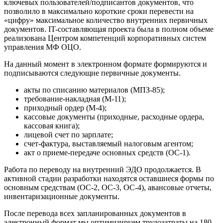
ключевых пользователей/подписантов документов, что
позволило в максимально короткие сроки перевести на
«цифру» максимальное количество внутренних первичных
документов. IT-составляющая проекта была в полном объеме
реализована Центром компетенций корпоративных систем
управления МФ ОЦО.
На данный момент в электронном формате формируются и
подписываются следующие первичные документы.
акты по списанию материалов (МПЗ-85);
требование-накладная (М-11);
приходный ордер (М-4);
кассовые документы (приходные, расходные ордера,
кассовая книга);
лицевой счет по зарплате;
счет-фактура, выставляемый налоговым агентом;
акт о приеме-передаче основных средств (ОС-1).
Работа по переводу на внутренний ЭДО продолжается. В
активной стадии разработки находятся оставшиеся формы по
основным средствам (ОС-2, ОС-3, ОС-4), авансовые отчеты,
инвентаризационные документы.
После перевода всех запланированных документов в
электронный формат мы оптимизируем трудозатраты на 180