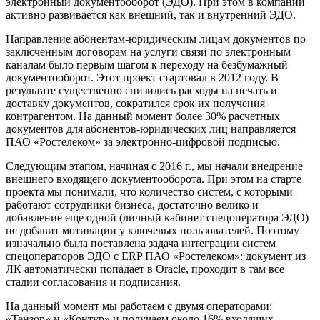
электронный документооборот (ЭДО). При этом в компании
активно развивается как внешний, так и внутренний ЭДО.
Направление абонентам-юридическим лицам документов по
заключенным договорам на услуги связи по электронным
каналам было первым шагом к переходу на безбумажный
документооборот. Этот проект стартовал в 2012 году. В
результате существенно снизились расходы на печать и
доставку документов, сократился срок их получения
контрагентом. На данный момент более 30% расчетных
документов для абонентов-юридических лиц направляется
ПАО «Ростелеком» за электронно-цифровой подписью.
Следующим этапом, начиная с 2016 г., мы начали внедрение
внешнего входящего документооборота. При этом на старте
проекта мы понимали, что количество систем, с которыми
работают сотрудники бизнеса, достаточно велико и
добавление еще одной (личный кабинет спецоператора ЭДО)
не добавит мотивации у ключевых пользователей. Поэтому
изначально была поставлена задача интеграции систем
спецоператоров ЭДО с ERP ПАО «Ростелеком»: документ из
ЛК автоматически попадает в Oracle, проходит в там все
стадии согласования и подписания.
На данный момент мы работаем с двумя операторами:
«Тензор» и «Контур» и получаем около 16% входящих