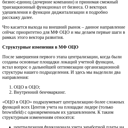
бизнес-единиц (дочерние компании) и принимая смежный
транзацкионный функционал от бизнеса. О векторах
удешевления и функции диджитализации я подробно
расскажу далее.
Что касается выхода на внешний рынок – данное направление
сейчас приоритетно для МФ ОЦО и мы делаем первые шаги в
рамках этого вектора развития.
Структурные изменения в МФ ОЦО
После завершения первого этапа централизации, когда были
созданы основные площадки локаций учетной функции,
встал вопрос о дальнейшей оптимизации организационной
структуры нашего подразделения. И здесь мы выделили два
направления:
ОЦО в ОЦО;
Внутренний бенчмаркинг.
«ОЦО в ОЦО» подразумевает централизацию более сложных
функций всех Центов учета на площадке лидере (только
brownfield) с одновременным их удешевлением. К таким
структурным изменениям относятся:
централизация функционала учета заработной платы на