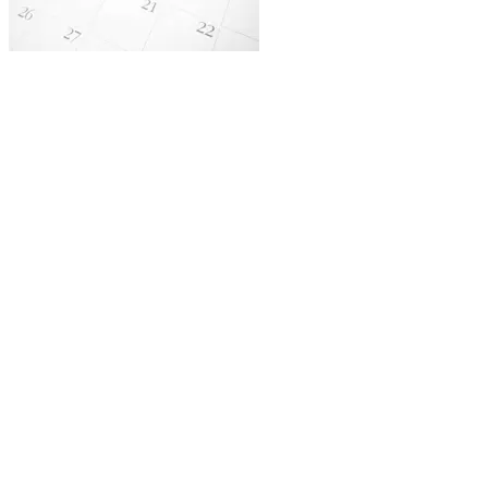
План мероприятий на 2026 год
1 полугодие (PDF)
2 полугодие (PDF)
Купить материалы
Вы можете приобрести материалы прошедш