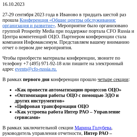
16.10.2023
27-29 сентября 2023 года в Иваново в тридцать шестой раз
прошла
Конференция «Общие центры обслуживания:
организация и развитие»
. Мероприятие было организовано
группой Prosperity Media при поддержке портала CFO Russia и
Центра компетенций ОЦО. Партнером конференции стала
компания Инфомаксимум. Представляем вашему вниманию
отчет о первом дне мероприятия.
Чтобы приобрести материалы конференции, звоните по
телефону +7 (495) 971-92-18 или пишите на электронный
адрес
events@cfo-russia.ru.
В рамках
первого дня
конференции прошло
четыре секции
:
«Как провести автоматизацию процессов ОЦО»
«Оптимизация работы ОЦО с помощью ЭДО и
других инструментов»
«Цифровая трансформация ОЦО
«Как устроена работа
Интер
РАО – Управление
сервисами»
В рамках заключительной секции
Марина Голубев
а
,
руководитель управления отчетности,
Интер
РАО –