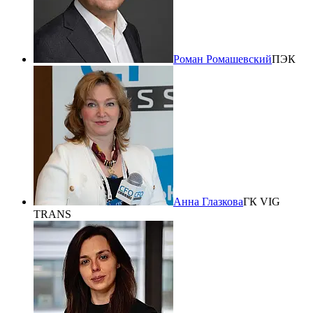
Роман Ромашевский
ПЭК
Анна Глазкова
ГК VIG
TRANS