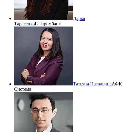
Дарья
Тарасенко
Газпромбанк
Татьяна Натальина
АФК
Система