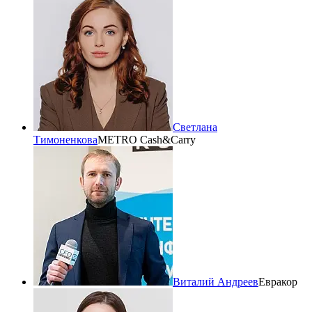
Светлана
Тимоненкова
METRO Cash&Carry
Виталий Андреев
Евракор