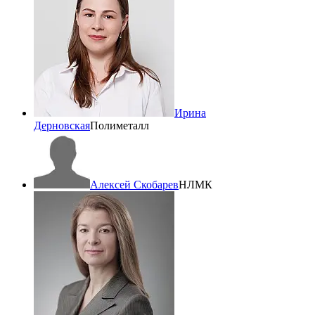
Ирина
Дерновская
Полиметалл
Алексей Скобарев
НЛМК