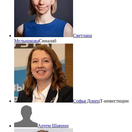
Светлана
Мельникова
Синалаб
Софья Донец
Т-инвестиции
Артем Шаврин