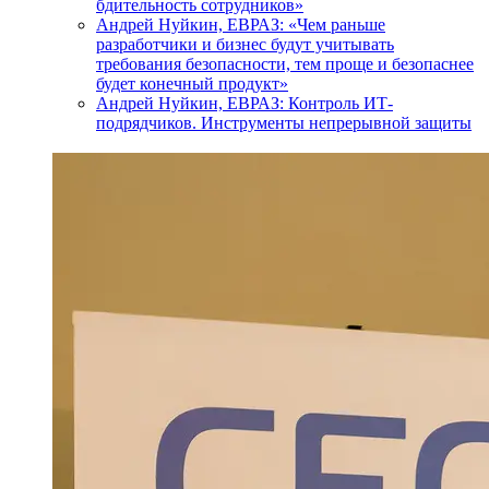
бдительность сотрудников»
Андрей Нуйкин, ЕВРАЗ: «Чем раньше
разработчики и бизнес будут учитывать
требования безопасности, тем проще и безопаснее
будет конечный продукт»
Андрей Нуйкин, ЕВРАЗ: Контроль ИТ-
подрядчиков. Инструменты непрерывной защиты