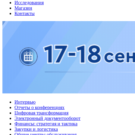
Исследования
Магазин
Контакты
Интервью
Отчеты о конференциях
Цифровая трансформация
Электронный документооборот
Финансы: стратегия и тактика
Закупки и логистика
Общие центры обслуживания