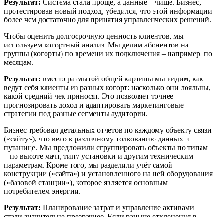
Результат:
Система стала проще, а данные – чище. Бизнес,
протестировав новый подход, убедился, что этой информации
более чем достаточно для принятия управленческих решений.
Чтобы оценить долгосрочную ценность клиентов, мы
используем когортный анализ. Мы делим абонентов на
группы (когорты) по времени их подключения – например, по
месяцам.
Результат:
вместо размытой общей картины мы видим, как
ведут себя клиенты из разных когорт: насколько они лояльны,
какой средний чек приносят. Это позволяет точнее
прогнозировать доход и адаптировать маркетинговые
стратегии под разные сегменты аудитории.
Бизнес требовал детальных отчетов по каждому объекту связи
(«сайту»), что вело к различному толкованию данных и
путанице. Мы предложили сгруппировать объекты по типам
– по высоте мачт, типу установки и другим техническим
параметрам. Кроме того, мы разделили учёт самой
конструкции («сайта») и установленного на ней оборудования
(«базовой станции»), которое является основным
потребителем энергии.
Результат:
Планирование затрат и управление активами
стали значительно прозрачнее. Если раньше отклонения в