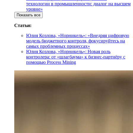
технологии в промышленности: диалог на высшем
уровне»
Показать все
Статьи:
Юлия Козлова, «Норникель»: «Внедряя цифровую
модель бюджетного контроля, фокусируйтесь на
самых проблемных процессах»
Юлия Козлова, «Норникель»: Новая роль
контролера: от «шлагбаума» к бизнес-партнёру с
помощью Process Mining