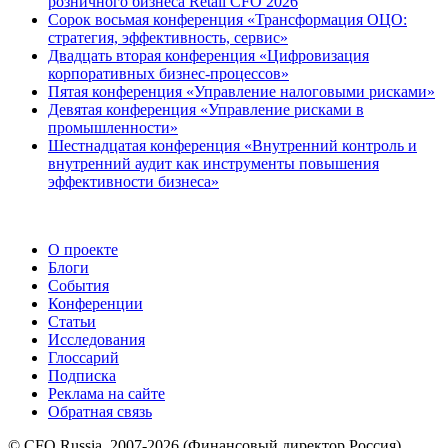
розничного бизнеса Retail CFO 2026
Сорок восьмая конференция «Трансформация ОЦО:
стратегия, эффективность, сервис»
Двадцать вторая конференция «Цифровизация
корпоративных бизнес-процессов»
Пятая конференция «Управление налоговыми рисками»
Девятая конференция «Управление рисками в
промышленности»
Шестнадцатая конференция «Внутренний контроль и
внутренний аудит как инструменты повышения
эффективности бизнеса»
О проекте
Блоги
События
Конференции
Статьи
Исследования
Глоссарий
Подписка
Реклама на сайте
Обратная связь
© CFO Russia, 2007-2026 (Финансовый директор Россия)