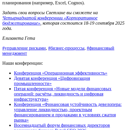
планирования (например, Excel, Cognos).
Задать свои вопросы Светлане вы сможете на
Четырнадцатой конференции «Корпоративное
бюджетирование»
, которая состоится 18-19 сентября 2025
года.
Елизавета Гета
#управление рисками
,
#бизнес-процессы
,
#финансовый
менеджмент
Наши конференции:
Конференция «Операционная эффективность»
Девятая конференция «Цифровизация
промышленности»
Пятая конференция «Новые модели финансовых
операций: расчёты, ликвидность и цифровая
инфраструктура»
Конференция «Финансовая устойчивость девелопера:
управление ликвидностью, проектным
финансированием и продажами в условиях сжатия
рынка»
Восемнадцатый форум финансовых директоров