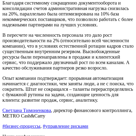
Благодаря системному сокращению документооборота и
консолидации счетов административная нагрузка снизилась
на 20%, параллельно была оптимизирована на 10% база
некоммерческих поставщиков, что позволило работать с более
надежными партнерами на лучших условиях.
В пересчете на численность персонала это дало рост
производительности на 2% (относительно всей численности
компании), что в условиях естественной ротации кадров стало
существенным внутренним резервом. Высвобожденные
ресурсы были перенаправлены в продажи и клиентский
сервис, что поддержало двузначный рост по всем каналам. А
качество обслуживания партнеров резко возросло.
Опыт компании подтверждает: прорывная автоматизация
начинается с диагностики, чем заняты люди, а не с поиска, что
сократить. Штат не сокращался – таланты перераспределялись
с бумажной рутины на задачи, создающие ценность для
клиента: развитие продаж, сервис, аналитику.
Светлана Тимоненкова
, директор финансового контроллинга,
METRO Cash&Carry
#бизнес-процессы
,
#управление рисками