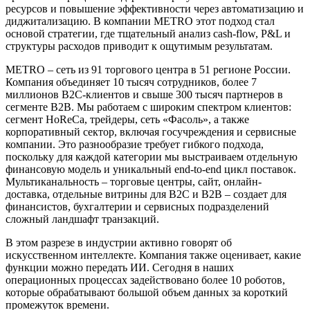
ресурсов и повышение эффективности через автоматизацию и
диджитализацию. В компании METRO этот подход стал
основой стратегии, где тщательный анализ cash-flow, P&L и
структуры расходов приводит к ощутимым результатам.
METRO – сеть из 91 торгового центра в 51 регионе России.
Компания объединяет 10 тысяч сотрудников, более 7
миллионов B2C-клиентов и свыше 300 тысяч партнеров в
сегменте B2B. Мы работаем с широким спектром клиентов:
сегмент HoReCa, трейдеры, сеть «Фасоль», а также
корпоративный сектор, включая госучреждения и сервисные
компании. Это разнообразие требует гибкого подхода,
поскольку для каждой категории мы выстраиваем отдельную
финансовую модель и уникальный end-to-end цикл поставок.
Мультиканальность – торговые центры, сайт, онлайн-
доставка, отдельные витрины для B2C и B2B – создает для
финансистов, бухгалтерии и сервисных подразделений
сложный ландшафт транзакций.
В этом разрезе в индустрии активно говорят об
искусственном интеллекте. Компания также оценивает, какие
функции можно передать ИИ. Сегодня в наших
операционных процессах задействовано более 10 роботов,
которые обрабатывают большой объем данных за короткий
промежуток времени.