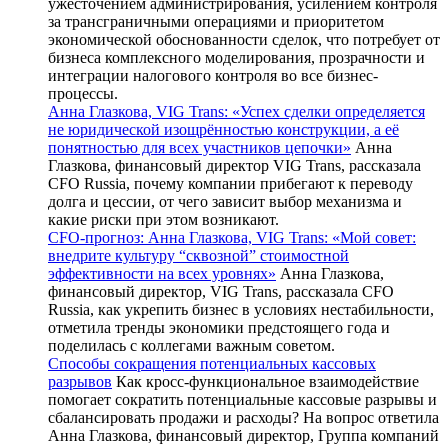
ужесточением администрирования, усилением контроля
за трансграничными операциями и приоритетом
экономической обоснованности сделок, что потребует от
бизнеса комплексного моделирования, прозрачности и
интеграции налогового контроля во все бизнес-
процессы.
Анна Глазкова, VIG Trans: «Успех сделки определяется
не юридической изощрённостью конструкции, а её
понятностью для всех участников цепочки»
Анна
Глазкова, финансовый директор VIG Trans, рассказала
CFO Russia, почему компании прибегают к переводу
долга и цессии, от чего зависит выбор механизма и
какие риски при этом возникают.
CFO-прогноз: Анна Глазкова, VIG Trans: «Мой совет:
внедрите культуру “сквозной” стоимостной
эффективности на всех уровнях»
Анна Глазкова,
финансовый директор, VIG Trans, рассказала CFO
Russia, как укрепить бизнес в условиях нестабильности,
отметила тренды экономики предстоящего года и
поделилась с коллегами важным советом.
Способы сокращения потенциальных кассовых
разрывов
Как кросс-функциональное взаимодействие
помогает сократить потенциальные кассовые разрывы и
сбалансировать продажи и расходы? На вопрос ответила
Анна Глазкова, финансовый директор, Группа компаний