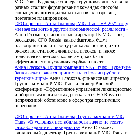
VIG Trans. В докладе спикера: групповая динамика на
разных стадиях формирования команды; способы
сокращения потенциальных кассовых разрывов;
поэтапное планирование.
CFO-прогноз: Анна Глазкова, VIG Trans: «В 2025 году
мы начнем жить в другой экономической реальности»
Анна Глазкова, финансовый директор ГК VIG Trans,
рассказала CFO Russia, какие факторы будут
благоприятствовать росту рынка логистики, а что
окажет негативное влияние на игроков, и также
поделилась советом с коллегами, как быть
эффективными в условиях турбулентности.
Анна Глазкова, Группа компаний VIG Trans: «Турецкие
банки отказываются принимать из России рубли и
турецкие лиры»
Анна Глазкова, финансовый директор
Группы компаний VIG Trans и спикер Восьмой
конференции «Эффективное управление ликвидностью
и оборотным капиталом», рассказала CFO Russia о
напряженной обстановке в сфере трансграничных
переводов.
CFO-прогноз: Анна Глазкова, Группа компаний VIG
Trans: «В условиях нестабильности важно не терять
самообладание и ликвидность»
Анна Глазкова,
финансовый директор, Группа компаний VIG Trans, и