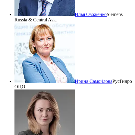
Илья Озоженко
Siemens
Russia & Central Asia
Ирина Самойлова
РусГидро
ОЦО