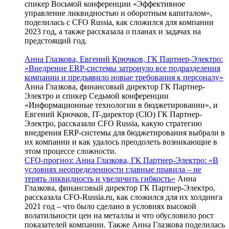
спикер Восьмой конференции «Эффективное
управление ликвидностью и оборотным капиталом»,
поделилась с CFO Russia, как сложился для компании
2023 год, а также рассказала о планах и задачах на
предстоящий год.
Анна Глазкова, Евгений Крючков, ГК Партнер-Электро:
«Внедрение ERP-системы затронуло все подразделения
компании и предъявило новые требования к персоналу»
Анна Глазкова, финансовый директор ГК Партнер-
Электро и спикер Седьмой конференции
«Информационные технологии в бюджетировании», и
Евгений Крючков, IT-директор (CIO) ГК Партнер-
Электро, рассказали CFO Russia, какую стратегию
внедрения ERP-системы для бюджетирования выбрали в
их компании и как удалось преодолеть возникающие в
этом процессе сложности.
CFO-прогноз: Анна Глазкова, ГК Партнер-Электро: «В
условиях неопределенности главные правила – не
терять ликвидность и увеличить гибкость»
Анна
Глазкова, финансовый директор ГК Партнер-Электро,
рассказала CFO-Russia.ru, как сложился для их холдинга
2021 год – что было сделано в условиях высокой
волатильности цен на металлы и что обусловило рост
показателей компании. Также Анна Глазкова поделилась