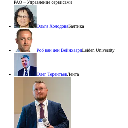
РАО – Управление сервисами
Ольга Холодова
Балтика
Роб ван ден Вейнхаард
Leiden University
Олег Терентьев
Лента