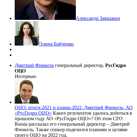
Александр Завражин
Элина Бойченко
Дмитрий Финкель
генеральный директор,
РусГидро
ОЦО
Интервью
ОЦО: итоги-2021 и планы-2022. Дмитрий Финкель, АО
«РусГидро ОЦО»
Каких результатов удалось добиться в
прошлом году АО «РусГидро ОЦО»? Об этом CFO
Russia рассказал его генеральный директор – Дмитрий
Финкель. Также спикер поделился планами и целями
своего ОЦО на 2022 год.