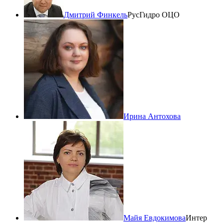
Дмитрий Финкель
РусГидро ОЦО
Ирина Антохова
Майя Евдокимова
Интер