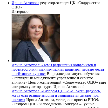
Ирина Антохова
редактор-эксперт ЦК «Содружество
ОЦО»
Интервью
Ирина Антохова: «Темы разрешения конфликтов и
противостояния манипуляциям занимают первые места
в рейтингах курсов»
В преддверии запуска обучения
«Регулярный менеджмент: управление и скрытое
влияние» Центр компетенций «Содружество ОЦО» взял
интервью у автора курса Ирины Антоховой.
Ирина Антохова, «Газпром ЦПС»: «Я очень радуюсь,
когда есть разные эмоции и завязывается диалог под
постом»
Ирина Антохова, методолог проекта ЕЦОФ
«Газпром ЦПС» и победитель Конкурса «Лучшие