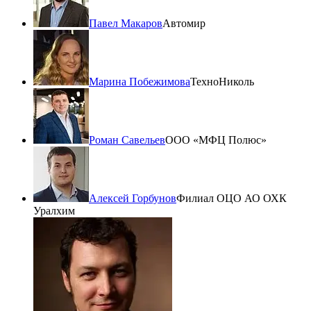
Павел Макаров
Автомир
Марина Побежимова
ТехноНиколь
Роман Савельев
ООО «МФЦ Полюс»
Алексей Горбунов
Филиал ОЦО АО ОХК
Уралхим