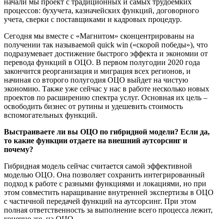
начали мы проект с традиционных и самых трудоемких
процессов: бухучета, казначейских функций, договорного
учета, сверки с поставщиками и кадровых процедур.
Сегодня мы вместе с «Магнитом» сконцентрированы на
получении так называемой quick win («скорой победы»), что
подразумевает достижение быстрого эффекта и экономии от
перевода функций в ОЦО. В первом полугодии 2020 года
закончится реорганизация и миграция всех регионов, и
начиная со второго полугодия ОЦО выйдет на чистую
экономию. Также уже сейчас у нас в работе несколько новых
проектов по расширению спектра услуг. Основная их цель –
освободить бизнес от рутины и удешевить стоимость
вспомогательных функций.
Выстраиваете ли вы ОЦО по гибридной модели? Если да,
то какие функции отдаете на внешний аутсорсинг и
почему?
Гибридная модель сейчас считается самой эффективной
моделью ОЦО. Она позволяет сохранить интегрированный
подход к работе с разными функциями и локациями, но при
этом совместить наращивание внутренней экспертизы в ОЦО
с частичной передачей функций на аутсорсинг. При этом
полная ответственность за выполнение всего процесса лежит,
конечно же, на ОЦО.