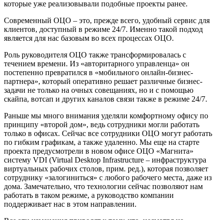
которые уже реализовывали подобные проекты ранее.
Современный ОЦО – это, прежде всего, удобный сервис для
клиентов, доступный в режиме 24/7. Именно такой подход
является для нас базовым во всех процессах ОЦО.
Роль руководителя ОЦО также трансформировалась с
течением времени. Из «авторитарного управленца» он
постепенно превратился в «мобильного онлайн-бизнес-
партнера», который оперативно решает различные бизнес-
задачи не только на очных совещаниях, но и с помощью
скайпа, вотсап и других каналов связи также в режиме 24/7.
Раньше мы много внимания уделяли комфортному офису по
принципу «второй дом», ведь сотрудники могли работать
только в офисах. Сейчас все сотрудники ОЦО могут работать
по гибким графикам, а также удаленно. Мы еще на старте
проекта предусмотрели в новом офисе ОЦО «Магнита»
систему VDI (Virtual Desktop Infrastructure – инфраструктура
виртуальных рабочих столов, прим. ред.), которая позволяет
сотруднику «залогиниться» с любого рабочего места, даже из
дома. Замечательно, что технологии сейчас позволяют нам
работать в таком режиме, а руководство компании
поддерживает нас в этом направлении.