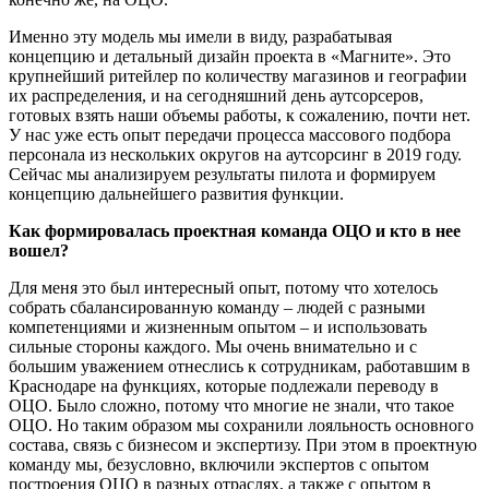
Именно эту модель мы имели в виду, разрабатывая
концепцию и детальный дизайн проекта в «Магните». Это
крупнейший ритейлер по количеству магазинов и географии
их распределения, и на сегодняшний день аутсорсеров,
готовых взять наши объемы работы, к сожалению, почти нет.
У нас уже есть опыт передачи процесса массового подбора
персонала из нескольких округов на аутсорсинг в 2019 году.
Сейчас мы анализируем результаты пилота и формируем
концепцию дальнейшего развития функции.
Как формировалась проектная команда ОЦО и кто в нее
вошел?
Для меня это был интересный опыт, потому что хотелось
собрать сбалансированную команду – людей с разными
компетенциями и жизненным опытом – и использовать
сильные стороны каждого. Мы очень внимательно и с
большим уважением отнеслись к сотрудникам, работавшим в
Краснодаре на функциях, которые подлежали переводу в
ОЦО. Было сложно, потому что многие не знали, что такое
ОЦО. Но таким образом мы сохранили лояльность основного
состава, связь с бизнесом и экспертизу. При этом в проектную
команду мы, безусловно, включили экспертов с опытом
построения ОЦО в разных отраслях, а также с опытом в