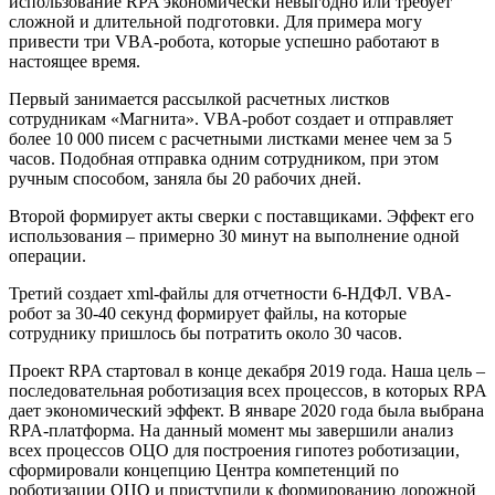
использование RPA экономически невыгодно или требует
сложной и длительной подготовки. Для примера могу
привести три VBA-робота, которые успешно работают в
настоящее время.
Первый занимается рассылкой расчетных листков
сотрудникам «Магнита». VBA-робот создает и отправляет
более 10 000 писем с расчетными листками менее чем за 5
часов. Подобная отправка одним сотрудником, при этом
ручным способом, заняла бы 20 рабочих дней.
Второй формирует акты сверки с поставщиками. Эффект его
использования – примерно 30 минут на выполнение одной
операции.
Третий создает xml-файлы для отчетности 6-НДФЛ. VBA-
робот за 30-40 секунд формирует файлы, на которые
сотруднику пришлось бы потратить около 30 часов.
Проект RPA стартовал в конце декабря 2019 года. Наша цель –
последовательная роботизация всех процессов, в которых RPA
дает экономический эффект. В январе 2020 года была выбрана
RPA-платформа. На данный момент мы завершили анализ
всех процессов ОЦО для построения гипотез роботизации,
сформировали концепцию Центра компетенций по
роботизации ОЦО и приступили к формированию дорожной