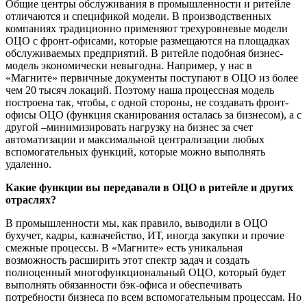
Общие центры обслуживания в промышленности и ритейле
отличаются и спецификой модели. В производственных
компаниях традиционно применяют трехуровневые модели
ОЦО с фронт-офисами, которые размещаются на площадках
обслуживаемых предприятий. В ритейле подобная бизнес-
модель экономически невыгодна. Например, у нас в
«Магните» первичные документы поступают в ОЦО из более
чем 20 тысяч локаций. Поэтому наша процессная модель
построена так, чтобы, с одной стороны, не создавать фронт-
офисы ОЦО (функция сканирования осталась за бизнесом), а с
другой –минимизировать нагрузку на бизнес за счет
автоматизации и максимальной централизации любых
вспомогательных функций, которые можно выполнять
удаленно.
Какие функции вы передавали в ОЦО в ритейле и других
отраслях?
В промышленности мы, как правило, выводили в ОЦО
бухучет, кадры, казначейство, ИТ, иногда закупки и прочие
смежные процессы. В «Магните» есть уникальная
возможность расширить этот спектр задач и создать
полноценный многофункциональный ОЦО, который будет
выполнять обязанности бэк-офиса и обеспечивать
потребности бизнеса по всем вспомогательным процессам. Но