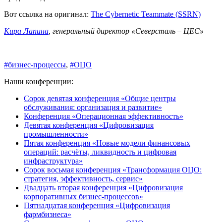
Вот ссылка на оригинал:
The Cybernetic Teammate (SSRN)
Кира Лапина
, генеральный директор «Северсталь – ЦЕС»
#бизнес-процессы
,
#ОЦО
Наши конференции:
Сорок девятая конференция «Общие центры
обслуживания: организация и развитие»
Конференция «Операционная эффективность»
Девятая конференция «Цифровизация
промышленности»
Пятая конференция «Новые модели финансовых
операций: расчёты, ликвидность и цифровая
инфраструктура»
Сорок восьмая конференция «Трансформация ОЦО:
стратегия, эффективность, сервис»
Двадцать вторая конференция «Цифровизация
корпоративных бизнес-процессов»
Пятнадцатая конференция «Цифровизация
фармбизнеса»