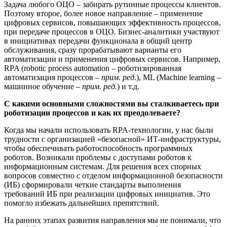
Задача любого ОЦО – забирать рутинные процессы клиентов.
Поэтому второе, более новое направление
–
применение
цифровых сервисов, повышающих эффективность процессов,
при передаче процессов в ОЦО. Бизнес-аналитики участвуют
в инициативах передачи функционала в общий центр
обслуживания, сразу прорабатывают варианты его
автоматизации и применения цифровых сервисов. Например,
RPA (robotic process automation – роботизированная
автоматизация процессов –
прим. ред
.), ML (Machine learning –
машинное обучение –
прим. ред.
) и т.д.
С какими основными сложностями вы сталкиваетесь при
роботизации процессов и как их преодолеваете?
Когда мы начали использовать RPA-технологии, у нас были
трудности с организацией «безопасной» ИТ-инфраструктуры,
чтобы обеспечивать работоспособность программных
роботов. Возникали проблемы с доступами роботов к
информационным системам. Для решения всех спорных
вопросов совместно с отделом информационной безопасности
(ИБ) сформировали четкие стандарты выполнения
требований ИБ при реализации цифровых инициатив. Это
помогло избежать дальнейших препятствий.
На ранних этапах развития направления мы не понимали, что