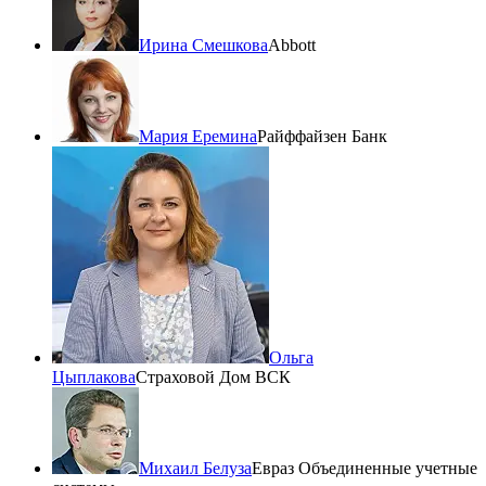
Ирина Смешкова
Abbott
Мария Еремина
Райффайзен Банк
Ольга
Цыплакова
Страховой Дом ВСК
Михаил Белуза
Евраз Объединенные учетные