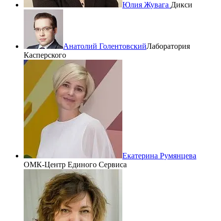
Юлия Жувага
Дикси
Анатолий Голентовский
Лаборатория
Касперского
Екатерина Румянцева
ОМК-Центр Единого Сервиса