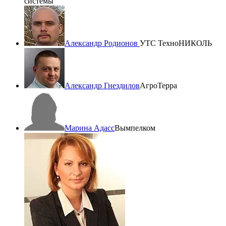
системы
Александр Родионов
УТС ТехноНИКОЛЬ
Александр Гнездилов
АгроТерра
Марина Адасс
Вымпелком