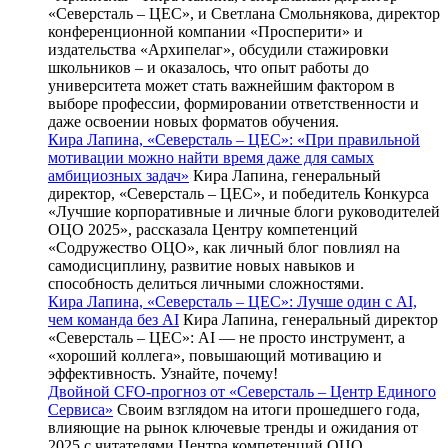
«Северсталь – ЦЕС», и Светлана Смольнякова, директор
конференционной компании «Просперити» и
издательства «Архипелаг», обсудили стажировки
школьников – и оказалось, что опыт работы до
университета может стать важнейшим фактором в
выборе профессии, формировании ответственности и
даже освоении новых форматов обучения.
Кира Лапина, «Северсталь – ЦЕС»: «При правильной
мотивации можно найти время даже для самых
амбициозных задач»
Кира Лапина, генеральный
директор, «Северсталь – ЦЕС», и победитель Конкурса
«Лучшие корпоративные и личные блоги руководителей
ОЦО 2025», рассказала Центру компетенций
«Содружество ОЦО», как личный блог повлиял на
самодисциплину, развитие новых навыков и
способность делиться личными сложностями.
Кира Лапина, «Северсталь – ЦЕС»: Лучше один с AI,
чем команда без AI
Кира Лапина, генеральный директор
«Северсталь – ЦЕС»: AI — не просто инструмент, а
«хороший коллега», повышающий мотивацию и
эффективность. Узнайте, почему!
Двойной CFO-прогноз от «Северсталь – Центр Единого
Сервиса»
Своим взглядом на итоги прошедшего года,
влияющие на рынок ключевые тренды и ожидания от
2025 с читателями Центра компетенций ОЦО