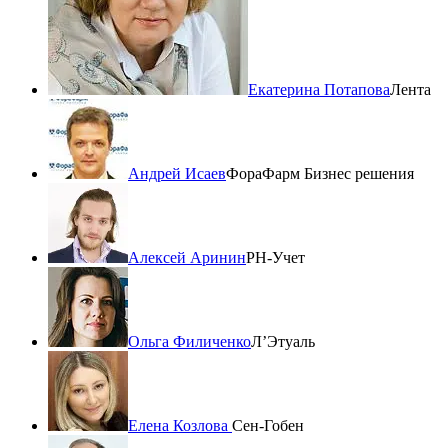
Екатерина Потапова
Лента
Андрей Исаев
ФораФарм Бизнес решения
Алексей Аринин
РН-Учет
Ольга Филиченко
Л’Этуаль
Елена Козлова
Сен-Гобен