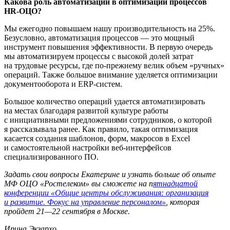
Какова роль автоматизации в оптимизации процессов
HR-ОЦО
?
Мы ежегодно повышаем нашу производительность на 25%.
Безусловно, автоматизация процессов — это мощный
инструмент повышения эффективности. В первую очередь
мы автоматизируем процессы с высокой долей затрат
на трудовые ресурсы, где
по-прежнему
велик объем «ручных»
операций. Также большое внимание уделяется оптимизации
документооборота и
ERP-систем
.
Большое количество операций удается автоматизировать
на местах благодаря развитой культуре работы
с инициативными предложениями сотрудников, о которой
я рассказывала ранее. Как правило, такая оптимизация
касается создания шаблонов, форм, макросов в Excel
и самостоятельной настройки
веб-интерфейсов
специализированного ПО.
Задать свои вопросы Екатерине и узнать больше об опыте
МФ ОЦО «Ростелеком» вы сможете на п
ятнадцатой
конференции «Общие центры обслуживания: организация
и развитие. Фокус на управление персоналом»
, которая
пройдет
21—22 сентября
в Москве.
Ирина Экзархо