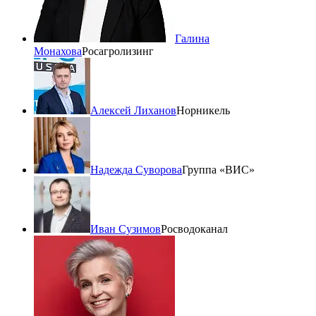
Галина
Монахова
Росагролизинг
Алексей Лиханов
Норникель
Надежда Суворова
Группа «ВИС»
Иван Сузимов
Росводоканал