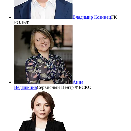
Владимир Козинец
ГК
РОЛЬФ
Анна
Ведяшкина
Сервисный Центр ФЕСКО