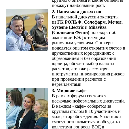
крупного бизнеса и какие сегменты
покажут наибольший рост.
2. Панельная дискуссия
В панельной дискуссии эксперты
из
ГК РОЛЬФ, Солофарм, Мечел,
Systeme Electric
и
Milavitsa
(Сильвано Фешн)
поговорят об
адаптации ВЭД к текущим
рыночным условиям. Спикеры
поделятся опытом открытия счетов в
дружественных юрисдикциях с
образованием и без образования
юрлица, обсудят выбор валюты
расчетов, а также рассмотрят
инструменты нивелирования рисков
при проведении расчетов с
нерезидентами.
3. Мировое кафе
В рамках форума состоится
несколько неформальных дискуссий.
В каждом «кафе» соберется за
круглым столом 8-10 участников и
модератор обсуждения. Участники
смогут познакомиться и обсудить с
коллегами вопросы ВЭД в