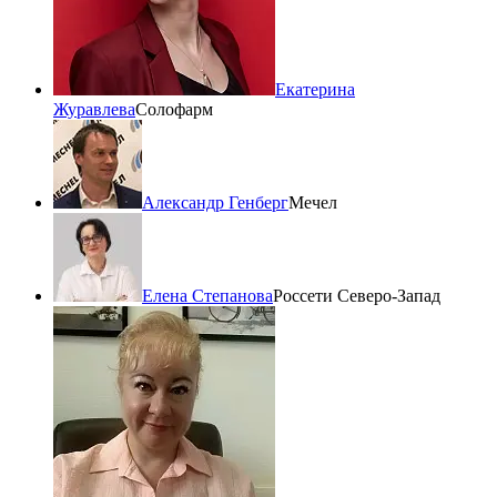
Екатерина
Журавлева
Солофарм
Александр Генберг
Мечел
Елена Степанова
Россети Северо-Запад