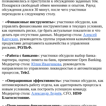
познакомились и приступили к обсуждению заданных тем.
Поощрялся свободный обмен мнениями и опытом. Раунд
обсуждения длился 30 минут, после чего участники
переходили к следующему столу.
−
«Финансовые инструменты»
: участники обсудили, как
управлять финансовыми инструментами в текущих условиях,
как оценивать риски, где брать актуальные показатели и что
делать при отсутствии данных. Модератор стола:
Алексей
Капускин
, руководитель группы управления казначейскими
продуктами департамента казначейства и управления
рисками,
РОЛЬФ.
−
«Работа с банками»
: участники обсудили выбор банка-
партнера, оценку лимита на банк, применение Open Banking.
Модератор стола:
Юлия Иванчикова
, руководитель
направления по управлению ликвидностью и автоматизации
процессов,
Tele2
.
−
«Операционная эффективность»
: участники обсудили, как
оптимизировать работу отдела, как адаптировать процессы к
новым условиям, как построить успешную команду.
Модератор стола:
Александр
Леднёв
, CFO,
НПФ
Благосостояние.
−
«Привлечение финансирования»
: участники обсудили