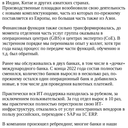
в Индии, Китае и других азиатских странах.
Производственные площадки возобновили свою деятельность
с новыми комплектующими, часть из которых по-прежнему
поставляется из Европы, но большая часть также из Азии.
Финансовая функция также сильно трансформировалась, до
момента отделения часть услуг группа оказывала в
операционных центрах (GBS) и центрах экспертиз (CoE). В
экстренном порядке мы перенимали опыт у коллег, хотя три
года назад процесс по передаче части функций, обучению и
т.д. был обратный.
Ранее мы обслуживались в двух банках, в том числе в «дочке»
международного банка. С конца 2022 года состав полностью
сменился, количество банков выросло в несколько раз, по-
прежнему остался один операционный банк и добавились
новые, в том числе для проведения валютных платежей.
Практически вся ИТ-поддержка находилась за рубежом, за
исключением пользовательской. За год отдел вырос в 10 раз,
мы практически полностью перестроили свою ИТ-
инфраструктуру, отказались от услуг иностранных вендоров в
пользу российских, переходим с SAP на 1С ERP.
В компании произошел ребрендинг, многие банки и наши