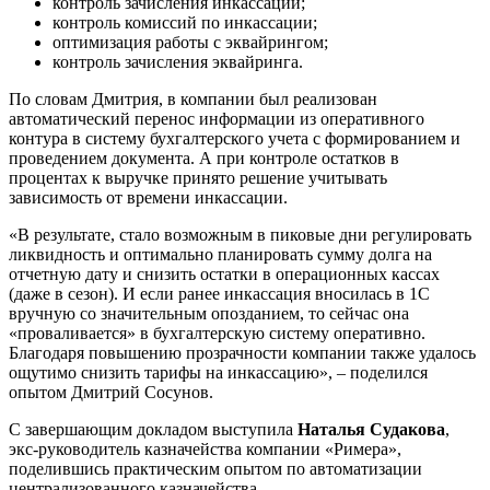
контроль зачисления инкассации;
контроль комиссий по инкассации;
оптимизация работы с эквайрингом;
контроль зачисления эквайринга.
По словам Дмитрия, в компании был реализован
автоматический перенос информации из оперативного
контура в систему бухгалтерского учета с формированием и
проведением документа. А при контроле остатков в
процентах к выручке принято решение учитывать
зависимость от времени инкассации.
«В результате, стало возможным в пиковые дни регулировать
ликвидность и оптимально планировать сумму долга на
отчетную дату и снизить остатки в операционных кассах
(даже в сезон). И если ранее инкассация вносилась в 1С
вручную со значительным опозданием, то сейчас она
«проваливается» в бухгалтерскую систему оперативно.
Благодаря повышению прозрачности компании также удалось
ощутимо снизить тарифы на инкассацию», – поделился
опытом Дмитрий Сосунов.
С завершающим докладом выступила
Наталья Судакова
,
экс-руководитель казначейства компании «Римера»,
поделившись практическим опытом по автоматизации
централизованного казначейства.