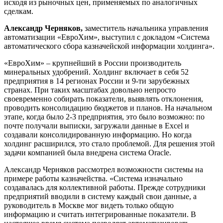
исходя из рыночных цен, применяемых по аналогичных
сделкам.
Александр Черняков,
заместитель начальника управления
автоматизации «ЕвроХим», выступил с докладом «Система
автоматического сбора казначейской информации холдинга».
«ЕвроХим» – крупнейший в России производитель
минеральных удобрений. Холдинг включает в себя 52
предприятия в 14 регионах России и 9-ти зарубежных
странах. При таких масштабах довольно непросто
своевременно собирать показатели, выявлять отклонения,
проводить консолидацию бюджетов и планов. На начальном
этапе, когда было 2-3 предприятия, это было возможно: по
почте получали выписки, загружали данные в Excel и
создавали консолидированную информацию. Но когда
холдинг расширился, это стало проблемой. Для решения этой
задачи компанией была внедрена система Oracle.
Александр Черняков рассмотрел возможности системы на
примере работы казначейства. «Система изначально
создавалась для коллективной работы. Прежде сотрудники
предприятий вводили в систему каждый свои данные, а
руководитель в Москве мог видеть только общую
информацию и считать интегрированные показатели. В