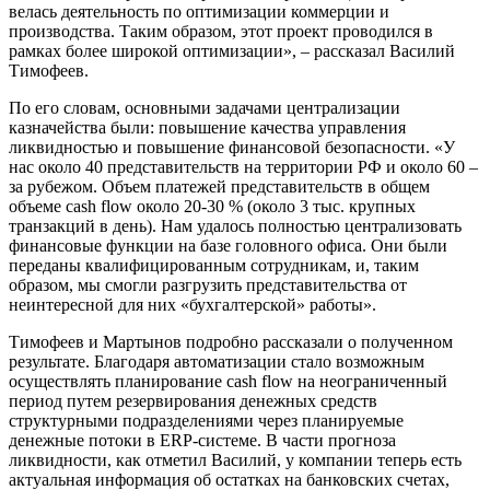
велась деятельность по оптимизации коммерции и
производства. Таким образом, этот проект проводился в
рамках более широкой оптимизации», – рассказал Василий
Тимофеев.
По его словам, основными задачами централизации
казначейства были: повышение качества управления
ликвидностью и повышение финансовой безопасности. «У
нас около 40 представительств на территории РФ и около 60 –
за рубежом. Объем платежей представительств в общем
объеме cash flow около 20-30 % (около 3 тыс. крупных
транзакций в день). Нам удалось полностью централизовать
финансовые функции на базе головного офиса. Они были
переданы квалифицированным сотрудникам, и, таким
образом, мы смогли разгрузить представительства от
неинтересной для них «бухгалтерской» работы».
Тимофеев и Мартынов подробно рассказали
о полученном
результате. Благодаря автоматизации стало возможным
осуществлять планирование cash flow на неограниченный
период путем резервирования денежных средств
структурными подразделениями через планируемые
денежные потоки в ERP-системе. В части прогноза
ликвидности, как отметил Василий, у компании теперь есть
актуальная информация об остатках на банковских счетах,