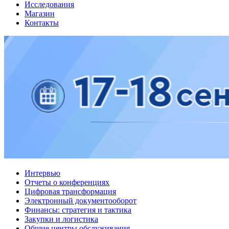
Исследования
Магазин
Контакты
Интервью
Отчеты о конференциях
Цифровая трансформация
Электронный документооборот
Финансы: стратегия и тактика
Закупки и логистика
Общие центры обслуживания