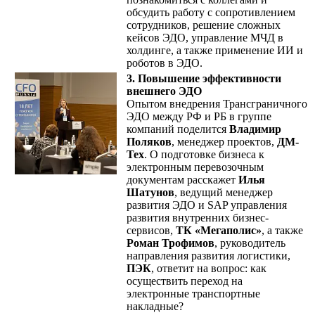
обсудить работу с сопротивлением
сотрудников, решение сложных
кейсов ЭДО, управление МЧД в
холдинге, а также применение ИИ и
роботов в ЭДО.
3. Повышение эффективности
внешнего ЭДО
Опытом внедрения Трансграничного
ЭДО между РФ и РБ в группе
компаний поделится
Владимир
Поляков
, менеджер проектов,
ДМ-
Тех
. О подготовке бизнеса к
электронным перевозочным
документам расскажет
Илья
Шатунов
, ведущий менеджер
развития ЭДО и SAP управления
развития внутренних бизнес-
сервисов,
ТК «Мегаполис»
, а также
Роман Трофимов
, руководитель
направления развития логистики,
ПЭК
, ответит на вопрос: как
осуществить переход на
электронные транспортные
накладные?