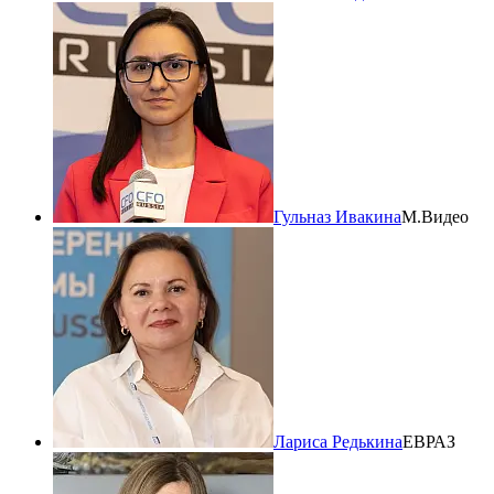
Гульназ Ивакина
М.Видео
Лариса Редькина
ЕВРАЗ