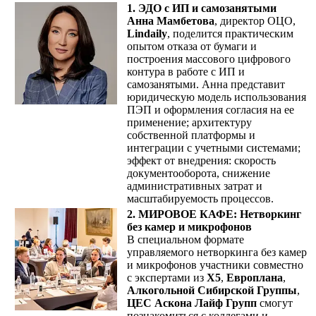
1. ЭДО с ИП и самозанятыми
Анна Мамбетова
, директор ОЦО,
Lindaily
, поделится практическим
опытом отказа от бумаги и
построения массового цифрового
контура в работе с ИП и
самозанятыми. Анна представит
юридическую модель использования
ПЭП и оформления согласия на ее
применение; архитектуру
собственной платформы и
интеграции с учетными системами;
эффект от внедрения: скорость
документооборота, снижение
административных затрат и
масштабируемость процессов.
2. МИРОВОЕ КАФЕ: Нетворкинг
без камер и микрофонов
В специальном формате
управляемого нетворкинга без камер
и микрофонов участники совместно
с экспертами из
Х5
,
Европлана
,
Алкогольной Сибирской Группы
,
ЦЕС Аскона Лайф Групп
смогут
познакомиться с коллегами и