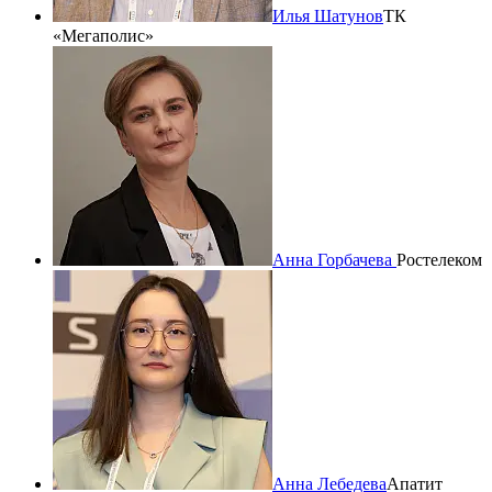
Илья Шатунов
ТК
«Мегаполис»
Анна Горбачева
Ростелеком
Анна Лебедева
Апатит