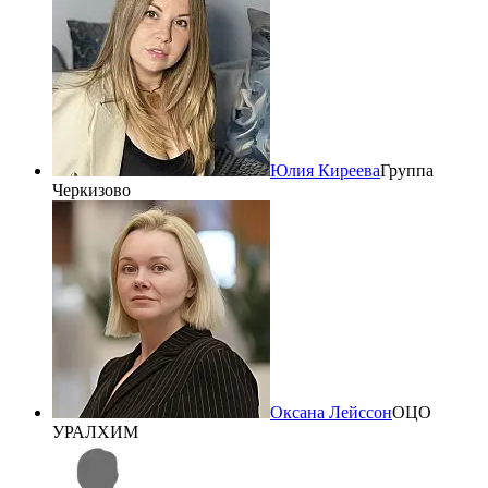
Юлия Киреева
Группа
Черкизово
Оксана Лейссон
ОЦО
УРАЛХИМ