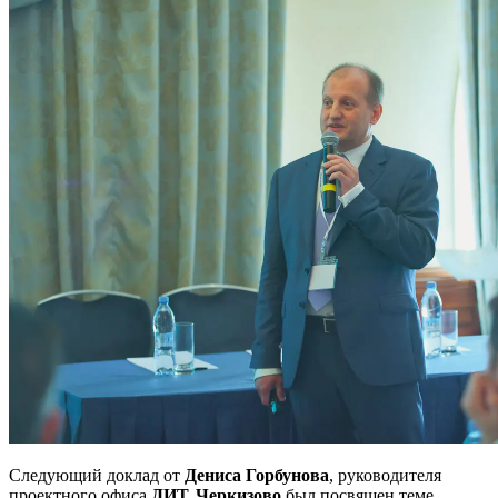
Следующий доклад от
Дениса Горбунов
а
, руководителя
проектного офиса
ДИТ, Черкизово
был посвящен теме