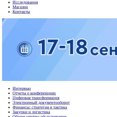
Исследования
Магазин
Контакты
Интервью
Отчеты о конференциях
Цифровая трансформация
Электронный документооборот
Финансы: стратегия и тактика
Закупки и логистика
Общие центры обслуживания