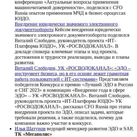
конференции «Актуальные вопросы применения
машиночитаемой доверенности», поделился с CFO
Russia опытом применения МЧД в бизнес-процессах
ЮЗДО.
Внедрение юридически значимого электронного
документооборота
Кейсом внедрения юридически
значимого электронного документооборота поделился
Виталий Слободин, руководитель проекта «ИТ-
Платформа ЮЗДО», УК «РОСВОДОКАНАЛ». В
докладе спикера: ключевые этапы и ход проекта,
достижения и трудности реализации, выводы и планы
развития.
Виталий Слободин, УК «РОСВОДОКАНАЛ»: «ЭДО –
инструмент бизнеса, но в его основе лежит грамотная
работа пользователей с ИТ-системами»
Представляем
победителя Конкурса и премии «Лучший ЭДО в России
и СНГ 2023» в номинации «Внедрение года в сфере
ЭДО» – УК «РОСВОДОКАНАЛ». Виталий Слободин,
руководитель проекта «ИТ-Платформа ЮЗДО» УК
«РОСВОДОКАНАЛ», рассказал CFO Russia про этапы
внедрения проекта по ЭДО, описал задачи, которые
требовали решения, а также поделился, почему для
компании важно участие в конкурсе.
Илья Шатунов
ведущий менеджер развития ЭДО и SAP,
ТК «Мегаполис»