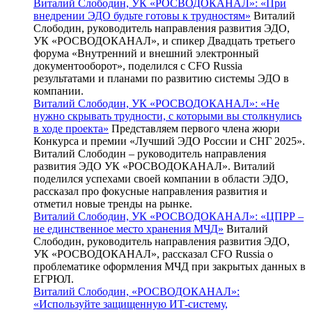
Виталий Слободин, УК «РОСВОДОКАНАЛ»: «При
внедрении ЭДО будьте готовы к трудностям»
Виталий
Слободин, руководитель направления развития ЭДО,
УК «РОСВОДОКАНАЛ», и спикер Двадцать третьего
форума «Внутренний и внешний электронный
документооборот», поделился с CFO Russia
результатами и планами по развитию системы ЭДО в
компании.
Виталий Слободин, УК «РОСВОДОКАНАЛ»: «Не
нужно скрывать трудности, с которыми вы столкнулись
в ходе проекта»
Представляем первого члена жюри
Конкурса и премии «Лучший ЭДО России и СНГ 2025».
Виталий Слободин – руководитель направления
развития ЭДО УК «РОСВОДОКАНАЛ». Виталий
поделился успехами своей компании в области ЭДО,
рассказал про фокусные направления развития и
отметил новые тренды на рынке.
Виталий Слободин, УК «РОСВОДОКАНАЛ»: «ЦПРР –
не единственное место хранения МЧД»
Виталий
Слободин, руководитель направления развития ЭДО,
УК «РОСВОДОКАНАЛ», рассказал CFO Russia о
проблематике оформления МЧД при закрытых данных в
ЕГРЮЛ.
Виталий Слободин, «РОСВОДОКАНАЛ»:
«Используйте защищенную ИТ-систему,