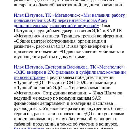
внедрении облачной электронной подписи в компании.
Илья Шатунов, ТК «Мегаполис»: «Мы наладили работу
пользователей в ЭДО через интерфейс SAP без
дополнительных расширений и лицензий»
Илья
Шатунов, ведущий менеджер развития ЭДО и SAP ТК
«Мегаполис» и спикер Тридцать третьей конференции
«Общие центры обслуживания: организация и
развитие», рассказал CFO Russia про внедрение и
применение облачной ЭП для повышения мобильности
и упрощения работы с документами.
Илья Шатунов, Екатерина Васильева, ТК «Мегаполис»:
«ЭДО внедрен в 270 филиалах и субфилиалах компании
по всей стране»
Представляем победителя премии
«Лучший ЭДО в России и СНГ 2020» в номинации
«Лучший внешний ЭДО» – Торговую компанию
«Мегаполис». Сотрудники компании – Илья Шатунов,
ведущий менеджер по коммуникациям SAP,
финансовый департамент, и Екатерина Васильева –
руководитель, Управление развития внутренних бизнес-
сервисов, рассказали о проекте по ЭДО с покупателями
и поставщиками в рамках обязательной маркировки
табачной продукции, а также об участии в конкурсе.