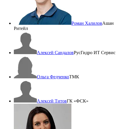
Роман Халилов
Ашан
Ритейл
Алексей Сандалов
РусГидро ИТ Сервис
Ольга Федченко
ТМК
Алексей Титов
ГК «ФСК»