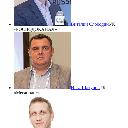
Виталий Слободин
УК
«РОСВОДОКАНАЛ»
Илья Шатунов
ТК
«Мегаполис»