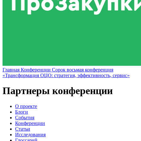
Главная
Конференции
Сорок восьмая конференция
«Трансформация ОЦО: стратегия, эффективность, сервис»
Партнеры конференции
О проекте
Блоги
События
Конференции
Статьи
Исследования
Глоссарий