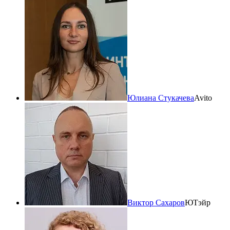
Юлиана Стукачева
Avito
Виктор Сахаров
ЮТэйр