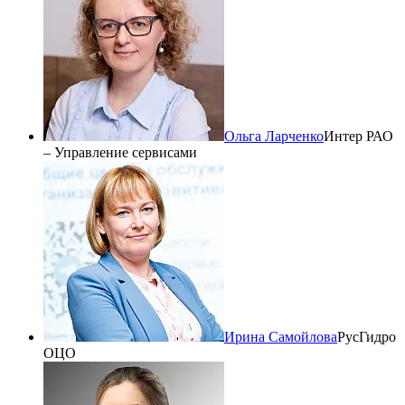
Ольга Ларченко
Интер РАО
– Управление сервисами
Ирина Самойлова
РусГидро
ОЦО