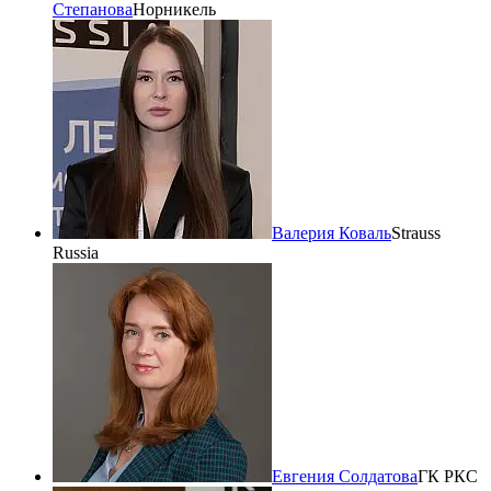
Степанова
Норникель
Валерия Коваль
Strauss
Russia
Евгения Солдатова
ГК РКС