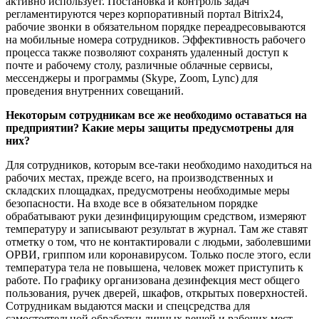
активно использует. Постановка и контроль задач
регламентируются через корпоративный портал Bitrix24,
рабочие звонки в обязательном порядке переадресовываются
на мобильные номера сотрудников. Эффективность рабочего
процесса также позволяют сохранять удаленный доступ к
почте и рабочему столу, различные облачные сервисы,
мессенджеры и программы (Skype, Zoom, Lync) для
проведения внутренних совещаний.
Некоторым сотрудникам все же необходимо оставаться на
предприятии? Какие меры защиты предусмотрены для
них?
Для сотрудников, которым все-таки необходимо находиться на
рабочих местах, прежде всего, на производственных и
складских площадках, предусмотрены необходимые меры
безопасности. На входе все в обязательном порядке
обрабатывают руки дезинфицирующим средством, измеряют
температуру и записывают результат в журнал. Там же ставят
отметку о том, что не контактировали с людьми, заболевшими
ОРВИ, гриппом или коронавирусом. Только после этого, если
температура тела не повышена, человек может приступить к
работе. По графику организована дезинфекция мест общего
пользования, ручек дверей, шкафов, открытых поверхностей.
Сотрудникам выдаются маски и спецсредства для
самостоятельной обработки личных вещей и рабочих мест.