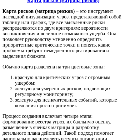
Карта рисков (матрица рисков)
Карта рисков (матрица рисков)
– это инструмент
наглядной визуализации угроз, представляющий собой
таблицу или график, где все выявленные риски
распределяются по двум критериям: вероятности
возникновения и величине возможного ущерба. Она
позволяет руководству мгновенно определить
приоритетные критические точки и понять, какие
проблемы требуют немедленного реагирования и
выделения бюджета.
Обычно карта разделена на три цветовые зоны:
красную для критических угроз с огромным
ущербом;
желтую для умеренных рисков, подлежащих
регулярному мониторингу;
зеленую для незначительных событий, которые
компания просто принимает.
Процесс создания включает четыре этапа:
формирование реестра угроз, их балльную оценку,
размещение в ячейках матрицы и разработку
детального плана действий. Такой подход помогает
рационально распределять ресурсы организации,