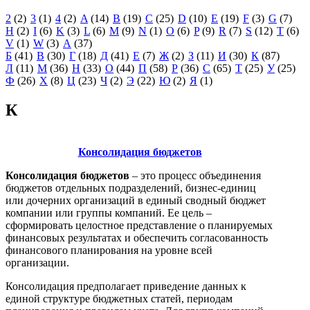
2
(2)
3
(1)
4
(2)
A
(14)
B
(19)
C
(25)
D
(10)
E
(19)
F
(3)
G
(7)
H
(2)
I
(6)
K
(3)
L
(6)
M
(9)
N
(1)
O
(6)
P
(9)
R
(7)
S
(12)
T
(6)
V
(1)
W
(3)
А
(37)
Б
(41)
В
(30)
Г
(18)
Д
(41)
Е
(7)
Ж
(2)
З
(11)
И
(30)
К
(87)
Л
(11)
М
(36)
Н
(33)
О
(44)
П
(58)
Р
(36)
С
(65)
Т
(25)
У
(25)
Ф
(26)
Х
(8)
Ц
(23)
Ч
(2)
Э
(22)
Ю
(2)
Я
(1)
К
Консолидация бюджетов
Консолидация бюджетов
– это процесс объединения
бюджетов отдельных подразделений, бизнес-единиц
или дочерних организаций в единый сводный бюджет
компании или группы компаний. Ее цель –
сформировать целостное представление о планируемых
финансовых результатах и обеспечить согласованность
финансового планирования на уровне всей
организации.
Консолидация предполагает приведение данных к
единой структуре бюджетных статей, периодам