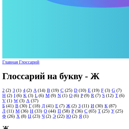
Главная
Глоссарий
Глоссарий на букву - Ж
2
(2)
3
(1)
4
(2)
A
(14)
B
(19)
C
(25)
D
(10)
E
(19)
F
(3)
G
(7)
H
(2)
I
(6)
K
(3)
L
(6)
M
(9)
N
(1)
O
(6)
P
(9)
R
(7)
S
(12)
T
(6)
V
(1)
W
(3)
А
(37)
Б
(41)
В
(30)
Г
(18)
Д
(41)
Е
(7)
Ж
(2)
З
(11)
И
(30)
К
(87)
Л
(11)
М
(36)
Н
(33)
О
(44)
П
(58)
Р
(36)
С
(65)
Т
(25)
У
(25)
Ф
(26)
Х
(8)
Ц
(23)
Ч
(2)
Э
(22)
Ю
(2)
Я
(1)
Ж