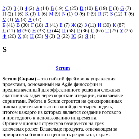
2
(2)
3
(1)
4
(2)
A
(14)
B
(19)
C
(25)
D
(10)
E
(19)
F
(3)
G
(7)
H
(2)
I
(6)
K
(3)
L
(6)
M
(9)
N
(1)
O
(6)
P
(9)
R
(7)
S
(12)
T
(6)
V
(1)
W
(3)
А
(37)
Б
(41)
В
(30)
Г
(18)
Д
(41)
Е
(7)
Ж
(2)
З
(11)
И
(30)
К
(87)
Л
(11)
М
(36)
Н
(33)
О
(44)
П
(58)
Р
(36)
С
(65)
Т
(25)
У
(25)
Ф
(26)
Х
(8)
Ц
(23)
Ч
(2)
Э
(22)
Ю
(2)
Я
(1)
S
Scrum
Scrum (Скрам)
– это гибкий фреймворк управления
проектами, основанный на Agile-философии и
предназначенный для эффективного решения сложных
адаптивных задач через короткие итерации, называемые
спринтами. Работа в Scrum строится на фиксированных
циклах длительностью от одной до четырех недель,
итогом каждого из которых является создание готового
и пригодного к использованию инкремента.
Организационная структура базируется на трех
ключевых ролях: Владельце продукта, отвечающем за
приоритеты бэклога и ценность результата, скрам-