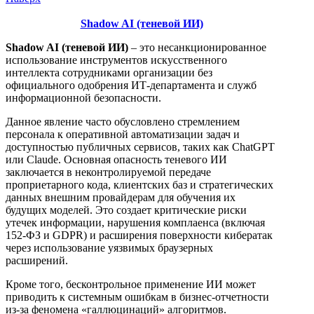
Shadow AI (теневой ИИ)
Shadow AI (теневой ИИ)
– это несанкционированное
использование инструментов искусственного
интеллекта сотрудниками организации без
официального одобрения ИТ-департамента и служб
информационной безопасности.
Данное явление часто обусловлено стремлением
персонала к оперативной автоматизации задач и
доступностью публичных сервисов, таких как ChatGPT
или Claude. Основная опасность теневого ИИ
заключается в неконтролируемой передаче
проприетарного кода, клиентских баз и стратегических
данных внешним провайдерам для обучения их
будущих моделей. Это создает критические риски
утечек информации, нарушения комплаенса (включая
152-ФЗ и GDPR) и расширения поверхности кибератак
через использование уязвимых браузерных
расширений.
Кроме того, бесконтрольное применение ИИ может
приводить к системным ошибкам в бизнес-отчетности
из-за феномена «галлюцинаций» алгоритмов.