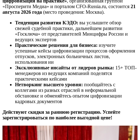
цифровизация на практике»
,
организованная группой
«Просперити Медиа» и порталом
CFO-Russia.ru
, состоится
21
августа 2026 года
(место проведения: Москва).
Тенденции развития КЭДО:
вы услышите обзор
свежей судебной практики, дальнейшем развитии
«Госключа» от представителей Минцифры России и
ведущих экспертов
Практические решения для бизнеса:
изучите
успешные кейсы цифровизации процессов оформления
отпусков, электронных больничных листов,
использования ии
Эксклюзивные инсайты от лидеров рынка:
15+ ТОП-
менеджеров из ведущих компаний поделятся
практическими кейсами
Нетворкинг высшего уровня:
пообщайтесь с
коллегами из разных отраслей в неформальной
обстановке и обменяйтесь опытом цифровизации
кадровых документов
Действуют скидки за раннюю регистрацию. Успейте
зарегистрироваться по наиболее выгодной цене!