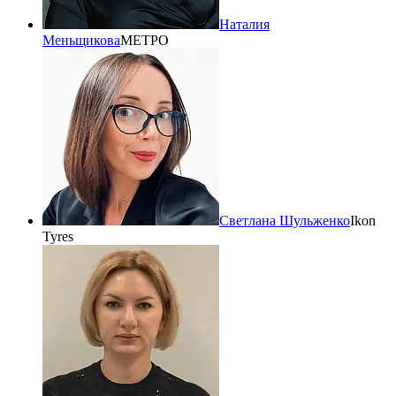
Наталия
Меньщикова
МЕТРО
Светлана Шульженко
Ikon
Tyres