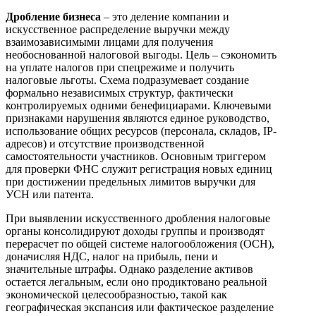
Дробление бизнеса
– это деление компании и
искусственное распределение выручки между
взаимозависимыми лицами для получения
необоснованной налоговой выгоды. Цель – сэкономить
на уплате налогов при спецрежиме и получить
налоговые льготы. Схема подразумевает создание
формально независимых структур, фактически
контролируемых одними бенефициарами. Ключевыми
признаками нарушения являются единое руководство,
использование общих ресурсов (персонала, складов, IP-
адресов) и отсутствие производственной
самостоятельности участников. Основным триггером
для проверки ФНС служит регистрация новых единиц
при достижении предельных лимитов выручки для
УСН или патента.
При выявлении искусственного дробления налоговые
органы консолидируют доходы группы и производят
перерасчет по общей системе налогообложения (ОСН),
доначисляя НДС, налог на прибыль, пени и
значительные штрафы. Однако разделение активов
остается легальным, если оно продиктовано реальной
экономической целесообразностью, такой как
географическая экспансия или фактическое разделение