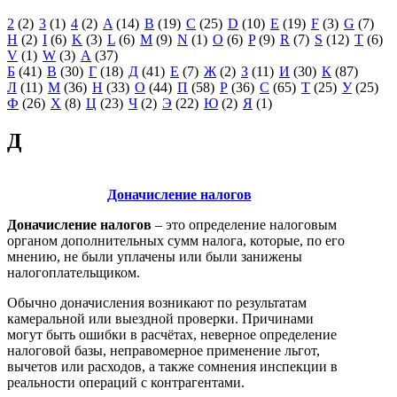
2
(2)
3
(1)
4
(2)
A
(14)
B
(19)
C
(25)
D
(10)
E
(19)
F
(3)
G
(7)
H
(2)
I
(6)
K
(3)
L
(6)
M
(9)
N
(1)
O
(6)
P
(9)
R
(7)
S
(12)
T
(6)
V
(1)
W
(3)
А
(37)
Б
(41)
В
(30)
Г
(18)
Д
(41)
Е
(7)
Ж
(2)
З
(11)
И
(30)
К
(87)
Л
(11)
М
(36)
Н
(33)
О
(44)
П
(58)
Р
(36)
С
(65)
Т
(25)
У
(25)
Ф
(26)
Х
(8)
Ц
(23)
Ч
(2)
Э
(22)
Ю
(2)
Я
(1)
Д
Доначисление налогов
Доначисление налогов
– это определение налоговым
органом дополнительных сумм налога, которые, по его
мнению, не были уплачены или были занижены
налогоплательщиком.
Обычно доначисления возникают по результатам
камеральной или выездной проверки. Причинами
могут быть ошибки в расчётах, неверное определение
налоговой базы, неправомерное применение льгот,
вычетов или расходов, а также сомнения инспекции в
реальности операций с контрагентами.