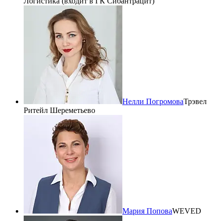
Логистика (входит в ГК Сибантрацит)
Нелли Погромова
Трэвел
Ритейл Шереметьево
Мария Попова
WEVED