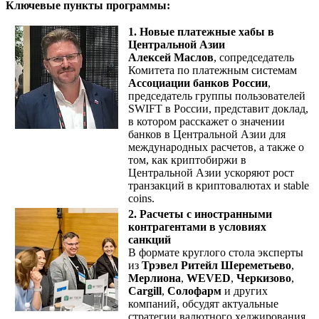
Ключевые пункты программы:
1. Новые платежные хабы в
Центральной Азии
Алексей Маслов
, сопредседатель
Комитета по платежным системам
Ассоциации банков России
,
председатель группы пользователей
SWIFT в России, представит доклад,
в котором расскажет о значении
банков в Центральной Азии для
международных расчетов, а также о
том, как криптобиржи в
Центральной Азии ускоряют рост
транзакций в криптовалютах и stable
coins.
2. Расчеты с иностранными
контрагентами в условиях
санкций
В формате круглого стола эксперты
из
Трэвел Ритейл Шереметьево
,
Мерлиона
,
WEVED
,
Черкизово
,
Cargill
,
Солофарм
и других
компаний, обсудят актуальные
стратегии валютного хеджирования