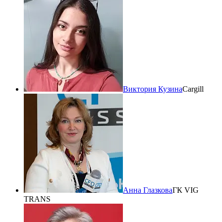
Виктория Кузина
Cargill
Анна Глазкова
ГК VIG
TRANS