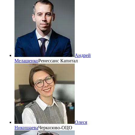
Андрей
Мелащенко
Ренессанс Капитал
Олеся
Никишаева
Черкизово-ОЦО