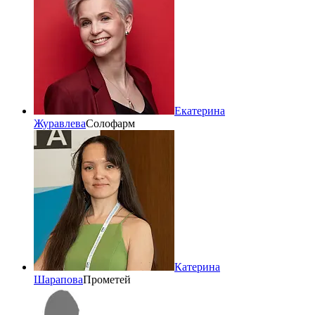
Екатерина
Журавлева
Солофарм
Катерина
Шарапова
Прометей