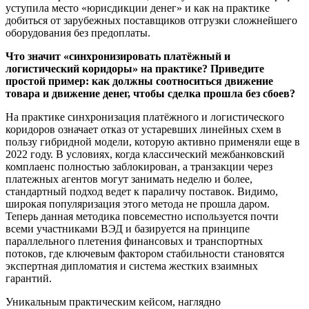
уступила место «юрисдикции денег» и как на практике
добиться от зарубежных поставщиков отгрузки сложнейшего
оборудования без предоплаты.
Что значит «синхронизировать платёжный и
логистический коридоры» на практике? Приведите
простой пример: как должны соотноситься движение
товара и движение денег, чтобы сделка прошла без сбоев?
На практике синхронизация платёжного и логистического
коридоров означает отказ от устаревших линейных схем в
пользу гибридной модели, которую активно применяли еще в
2022 году. В условиях, когда классический межбанковский
комплаенс полностью заблокирован, а транзакции через
платежных агентов могут занимать неделю и более,
стандартный подход ведет к параличу поставок. Видимо,
широкая популяризация этого метода не прошла даром.
Теперь данная методика повсеместно используется почти
всеми участниками ВЭД и базируется на принципе
параллельного плетения финансовых и транспортных
потоков, где ключевым фактором стабильности становятся
экспертная дипломатия и система жестких взаимных
гарантий.
Уникальным практическим кейсом, наглядно