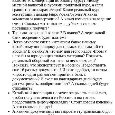
валюте? А конвертация по какому курсу? Между
местной валютой и рублями приятный курс, а если
сравнить с долларами/евро? Каков реальный курс
конвертации доллар (евро)/юань/рубль? А какая
комиссия за конвертацию? А какая комиссия за ведение
счета? Сколько мы заплатим в рублях и сколько
поставщик получит?
Транзакция в какой валюте? В юанях? А через какой
банк-посредник будет платеж?
Легко откроете счет в китайском банке нашему
китайскому поставщику для прямых транзакций из
России? В юанях? А что ему для этого надо? Чтобы у
него была юрисдикция только материка? Показать
детальный оборотый капитал за несколько лет?
Показать, что экспортирует в Россию? Предоставить
еще 16 разных документов? И если одобрят, то потом
«просто один раз ногами прийти в банк с
документами»? И сколько календарных дней будут
рассматривать, одобрят или нет? А сколько дней будут
открывать?
Китайский поставщик не хочет открывать такой счет,
чтобы получать деньги из России, и вы готовы
предоставить фирму-прокладку? Стоит совсем копейки?
А это сколько на круг?
А какими документами вы закроете эту транзакцию для