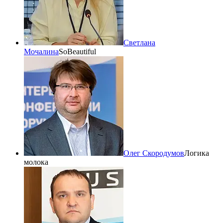
Светлана
Мочалина
SoBeautiful
Олег Скородумов
Логика
молока