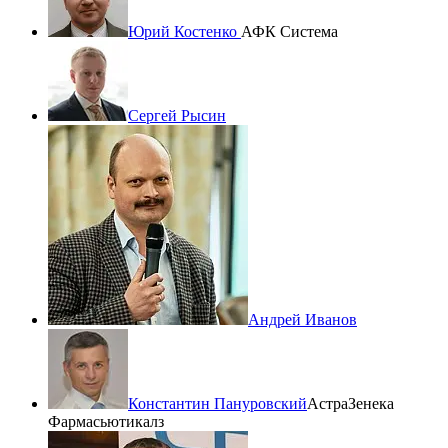
Юрий Костенко
АФК Система
Сергей Рысин
Андрей Иванов
Константин Пануровский
АстраЗенека
Фармасьютикалз