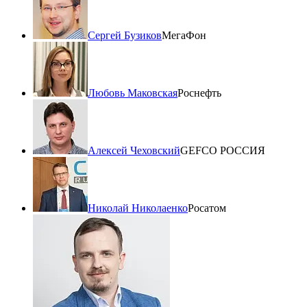
Сергей Бузиков
МегаФон
Любовь Маковская
Роснефть
Алексей Чеховский
GEFCO РОССИЯ
Николай Николаенко
Росатом