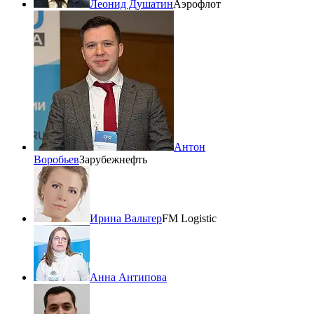
Леонид Душатин
Аэрофлот
Антон
Воробьев
Зарубежнефть
Ирина Вальтер
FM Logistic
Анна Антипова