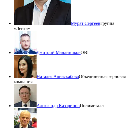
Мурат Сергеев
Группа
«Лента»
Дмитрий Мананников
OBI
Наталья Алиасхабова
Объединенная зерновая
компания
Александр Казаринов
Полиметалл