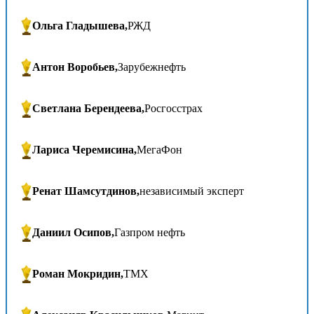
Ольга Гладышева,
РЖД
Антон Воробьев,
Зарубежнефть
Светлана Берендеева,
Росгосстрах
Лариса Черемисина,
МегаФон
Ренат Шамсутдинов,
независимый эксперт
Даниил Осипов,
Газпром нефть
Роман Мокридин,
ТМХ