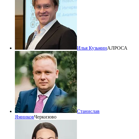
Илья Кузьмин
АЛРОСА
Станислав
Ямников
Черкизово