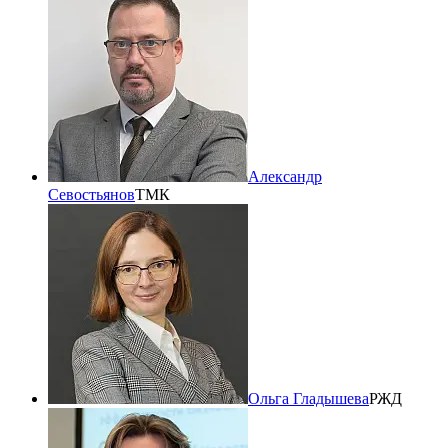
Александр
Севостьянов
ТМК
Ольга Гладышева
РЖД