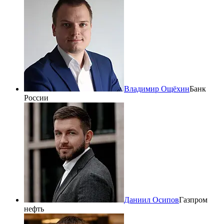
Владимир Ощёхин
Банк
России
Даниил Осипов
Газпром
нефть