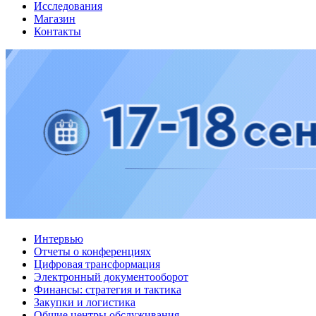
Исследования
Магазин
Контакты
Интервью
Отчеты о конференциях
Цифровая трансформация
Электронный документооборот
Финансы: стратегия и тактика
Закупки и логистика
Общие центры обслуживания